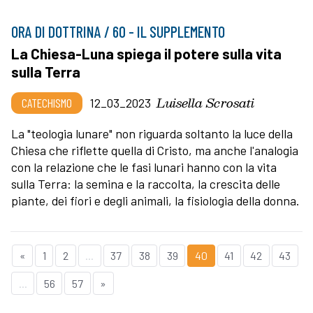
ORA DI DOTTRINA / 60 - IL SUPPLEMENTO
La Chiesa-Luna spiega il potere sulla vita
sulla Terra
Luisella Scrosati
CATECHISMO
12_03_2023
La "teologia lunare" non riguarda soltanto la luce della
Chiesa che riflette quella di Cristo, ma anche l'analogia
con la relazione che le fasi lunari hanno con la vita
sulla Terra: la semina e la raccolta, la crescita delle
piante, dei fiori e degli animali, la fisiologia della donna.
«
1
2
...
37
38
39
40
41
42
43
...
56
57
»