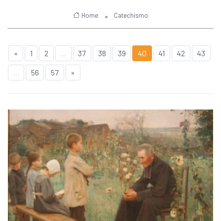
Home
Catechismo
«
1
2
...
37
38
39
40
41
42
43
...
56
57
»