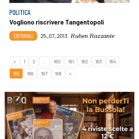
POLITICA
Vogliono riscrivere Tangentopoli
Ruben Razzante
EDITORIALI
25_07_2013
«
1
2
...
160
161
162
163
164
165
166
167
168
»