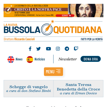
Newsletter
News
Noticias
DONA ORA
MENU
Santa Teresa
Schegge di vangelo
Benedetta della Croce
a cura di don Stefano Bimbi
a cura di Ermes Dovico