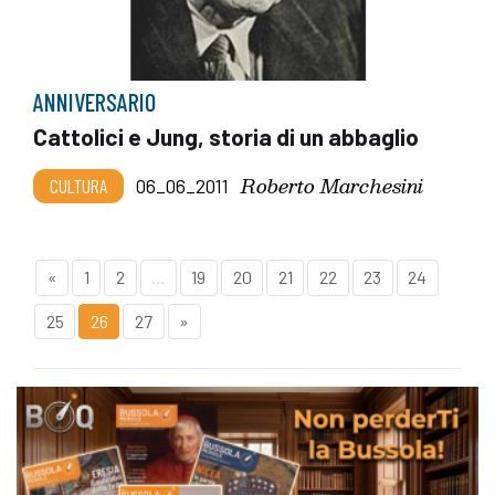
ANNIVERSARIO
Cattolici e Jung, storia di un abbaglio
Roberto Marchesini
CULTURA
06_06_2011
«
1
2
...
19
20
21
22
23
24
25
26
27
»