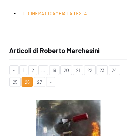
- IL CINEMA CI CAMBIA LA TESTA
Articoli di Roberto Marchesini
«
1
2
...
19
20
21
22
23
24
25
26
27
»