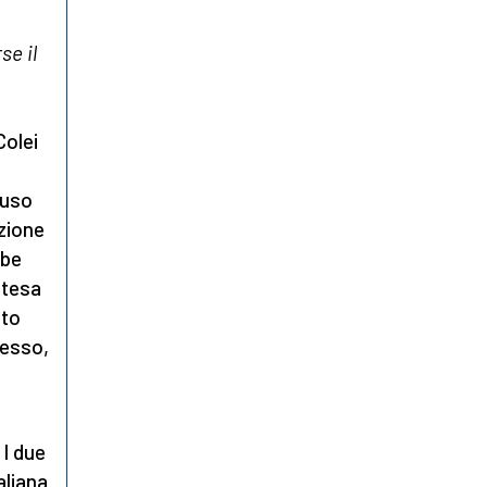
se il
Colei
duso
izione
bbe
ntesa
sto
tesso,
. I due
aliana