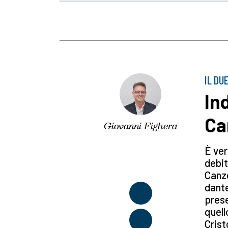
IL DU
Ind
Ca
Giovanni Fighera
È ver
debit
Canzo
dante
prese
quell
Crist