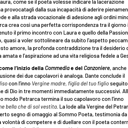
aura, come se il poeta volesse indicare la lacerazione
na provocatagli dalla sua incapacità di aderire piename
fede e alla strada vocazionale di adesione agli ordini mino
rca crea così una perfetta corrispondenza tra il giorno 
enuto il primo incontro con Laura e quello della Passion
o, quasi a voler sottolineare da subito l’aspetto pecca
esto amore, la profonda contraddizione tra il desiderio 
 amata e l’aspirazione ad una vita religiosa fedele a Ge
come l’inizio della
Commedia
e del
Canzoniere
, anche 
usione dei due capolavori è analoga. Dante conclude il
diso
con l’inno
Vergine madre, figlia del tuo figlio
seguito 
ne di Dio in tre momenti immediatamente successivi. Al
o modo Petrarca termina il suo capolavoro con l’inno
e bella che di sol vestita
. La lode alla Vergine del Petra
erto segno di omaggio al Sommo Poeta, testimonia da
la volontà di competere e di duellare con il poeta conte