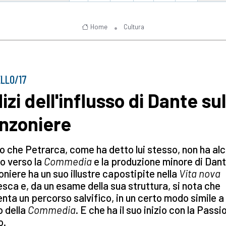
Home
Cultura
ELLO/17
izi dell'influsso di Dante sul
nzoniere
o che Petrarca, come ha detto lui stesso, non ha al
o verso la
Commedia
e la produzione minore di Dant
niere ha un suo illustre capostipite nella
Vita nova
sca e, da un esame della sua struttura, si nota che
nta un percorso salvifico, in un certo modo simile a
o della
Commedia
. E che ha il suo inizio con la Passi
o.