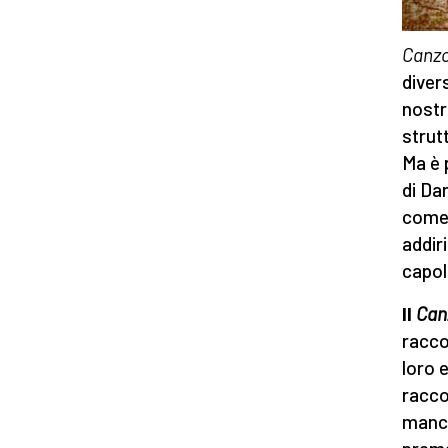
Canz
diver
nostr
strutt
Ma è 
di Da
come 
addir
capo
Il
Can
racco
loro 
racco
manca