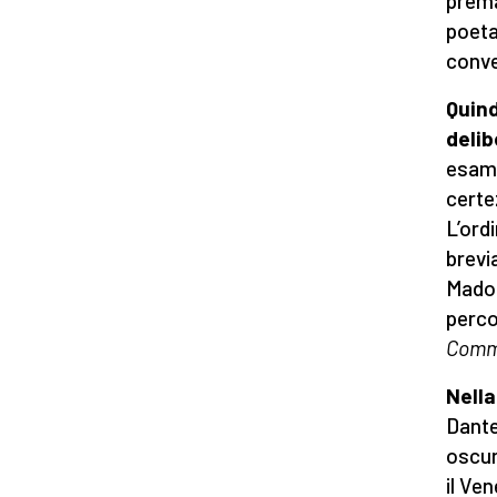
prema
poeta
conve
Quind
delib
esame
certe
L’ord
brevi
Madon
perco
Comm
Nella
Dante
oscur
il Ve