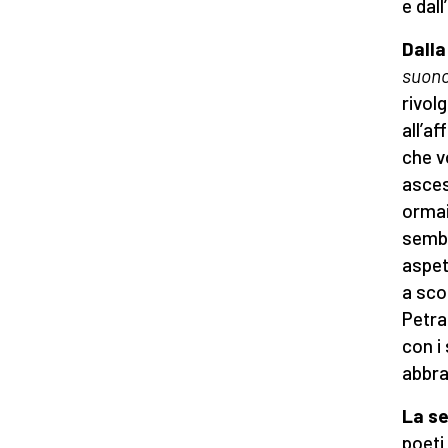
e dall
Dalla
suon
rivol
all’a
che v
asces
ormai
sembr
aspet
a sco
Petra
con i
abbra
La se
poeti