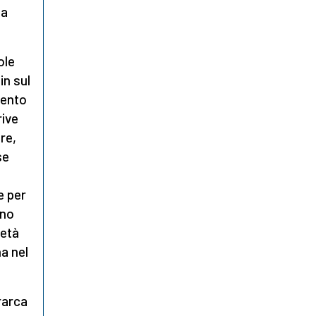
ma
ole
in sul
dento
rive
re,
se
e per
rno
ietà
na nel
rarca