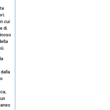
nte
ri.
in cui
e di
minoso
della
sù.
la
dalla
lo
rca,
 un
rraneo