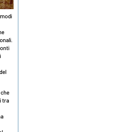
e modi
ne
onali.
onti
ì
del
che
 tra
na