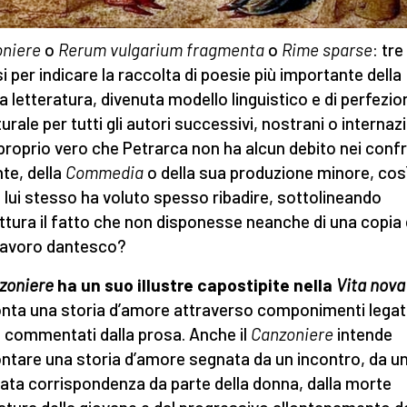
oniere
o
Rerum vulgarium fragmenta
o
Rime sparse
: tr
si per indicare la raccolta di poesie più importante della
a letteratura, divenuta modello linguistico e di perfezio
urale per tutti gli autori successivi, nostrani o internazi
proprio vero che Petrarca non ha alcun debito nei confr
nte, della
Commedia
o della sua produzione minore, cos
lui stesso ha voluto spesso ribadire, sottolineando
ittura il fatto che non disponesse neanche di una copia 
lavoro dantesco?
zoniere
ha un suo illustre capostipite nella
Vita nova
nta una storia d’amore attraverso componimenti legati
e commentati dalla prosa. Anche il
Canzoniere
intende
ntare una storia d’amore segnata da un incontro, da u
ta corrispondenza da parte della donna, dalla morte