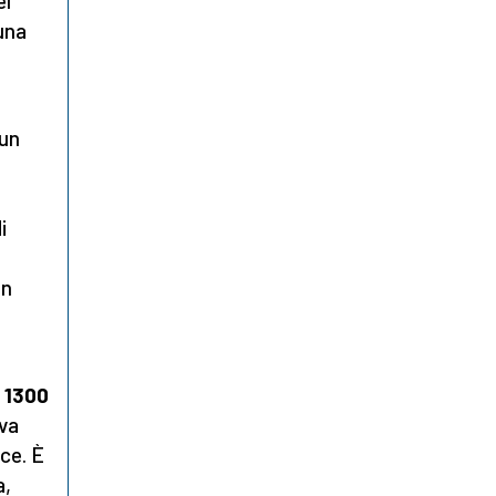
el
 una
 un
i
un
l 1300
lva
sce. È
a,