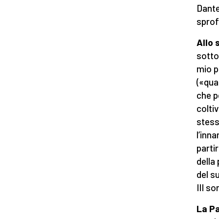
Dante
sprof
Allo 
sotto
mio p
(«qua
che p
colti
stess
l’inn
parti
della
del s
III so
La Pa