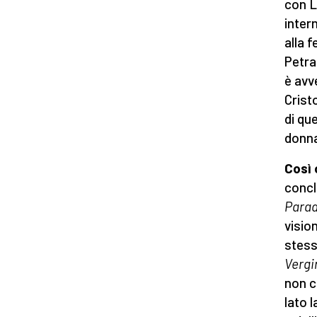
con L
inter
alla 
Petra
è avv
Crist
di qu
donna
Così 
concl
Para
visio
stess
Vergin
non c
lato 