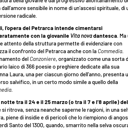
tura della giovane e dal progressivo allontanamento d
 dall’amore sensibile in nome di un’ascesi spirituale, di
rsione radicale.
i, l’opera del Petrarca intende cimentarsi
eratamente con la giovanile
Vita nova
dantesca
. Ma
 attento della struttura permette di evidenziare con
zza il confronto del Petrarca anche con la
Commedia
.
inamento del
Canzoniere
, organizzato come una sorta d
ario laico di 366 poesie o preghiere dedicate alla sua
na Laura, una per ciascun giorno dell’anno, presenta 
rso salvifico, in un certo modo simile a quello della
edia
.
 notte tra il 24 e il 25 marzo (o tra il 7 e l’8 aprile) de
 si ritrova, senza neanche saperne le ragioni, in una se
a, piene di insidie e di pericoli che lo riempiono di ango
nerdì Santo del 1300, quando, smarrito nella selva oscur