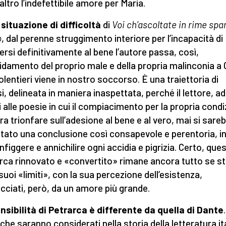
’altro l’indefettibile amore per Maria.
 situazione di difficoltà
di
Voi ch’ascoltate in rime spar
o
, dal perenne struggimento interiore per l’incapacità di
gersi definitivamente al bene l’autore passa, così,
ffidamento del proprio male e della propria malinconia a 
olentieri viene in nostro soccorso. È una traiettoria di
i, delineata in maniera inaspettata, perché il lettore, a
 alle poesie in cui il compiacimento per la propria cond
a trionfare sull’adesione al bene e al vero, mai si sare
tato una conclusione così consapevole e perentoria, i
nfiggere e annichilire ogni accidia e pigrizia. Certo, que
rca rinnovato e «convertito» rimane ancora tutto se s
 suoi «limiti», con la sua percezione dell’esistenza,
cciati, però, da un amore più grande.
nsibilità di Petrarca è differente da quella di Dante
 che saranno considerati nella storia della letteratura it