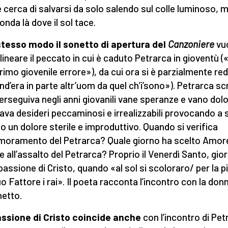
 cerca di salvarsi da solo salendo sul colle luminoso, 
onda là dove il sol tace.
stesso modo il sonetto di apertura del
Canzoniere
vu
lineare il peccato in cui è caduto Petrarca in gioventù («
rimo giovenile errore»), da cui ora si è parzialmente re
nd’era in parte altr’uom da quel ch’i’sono»). Petrarca sc
erseguiva negli anni giovanili vane speranze e vano dolo
vava desideri peccaminosi e irrealizzabili provocando a 
o un dolore sterile e improduttivo. Quando si verifica
amoramento del Petrarca? Quale giorno ha scelto Amor
re all’assalto del Petrarca? Proprio il Venerdì Santo, gio
 passione di Cristo, quando «al sol si scoloraro/ per la p
uo Fattore i rai». Il poeta racconta l’incontro con la don
netto.
ssione di Cristo coincide anche
con l’incontro di Pet