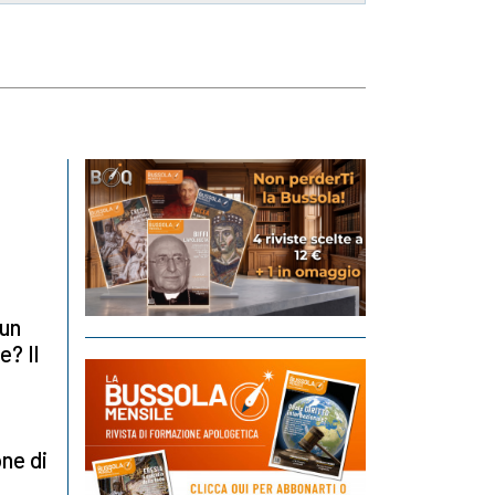
cun
e? Il
one di