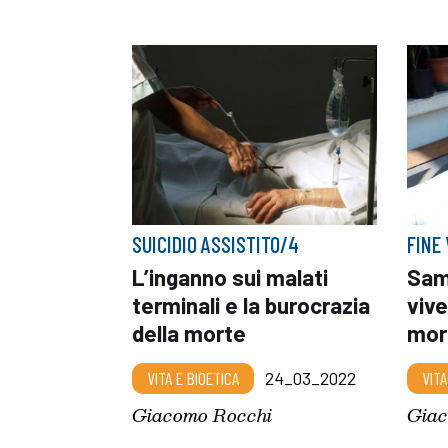
SUICIDIO ASSISTITO/4
FINE 
L’inganno sui malati
Sam
terminali e la burocrazia
vive
della morte
mor
VITA E BIOETICA
24_03_2022
VITA
Giacomo Rocchi
Giac