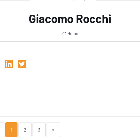
Giacomo Rocchi
Home
1
2
3
»