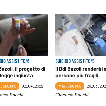
IDIO ASSISTITO/6
SUICIDIO ASSISTITO/5
Bazoli, il progetto di
Il Ddl Bazoli renderà l
legge ingiusta
persone più fragili
 E BIOETICA
02_04_2022
VITA E BIOETICA
28_03_202
omo Rocchi
Giacomo Rocchi