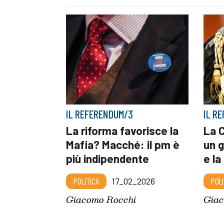
IL REFERENDUM/3
IL R
La riforma favorisce la
La 
Mafia? Macché: il pm è
un g
più indipendente
e la
POLITICA
17_02_2026
POLI
Giacomo Rocchi
Giac