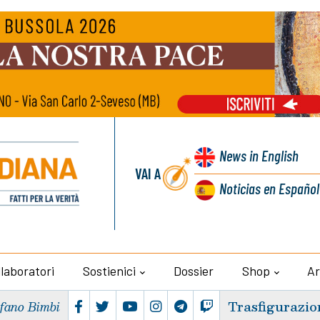
News
in English
VAI A
Noticias
en Español
llaboratori
Sostienici
Dossier
Shop
Ar
Trasfigurazio
efano Bimbi