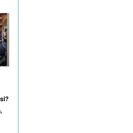
isi?
4