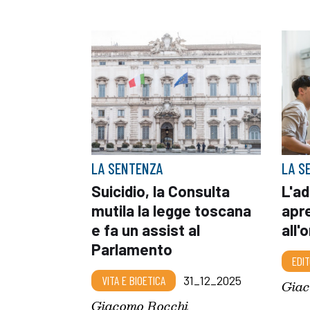
LA SENTENZA
LA S
Suicidio, la Consulta
L'ad
mutila la legge toscana
apre
e fa un assist al
all'
Parlamento
EDIT
VITA E BIOETICA
31_12_2025
Giac
Giacomo Rocchi