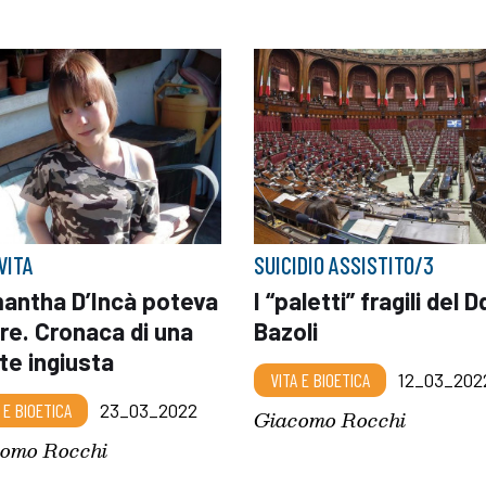
VITA
SUICIDIO ASSISTITO/3
antha D’Incà poteva
I “paletti” fragili del D
re. Cronaca di una
Bazoli
te ingiusta
VITA E BIOETICA
12_03_202
 E BIOETICA
23_03_2022
Giacomo Rocchi
omo Rocchi