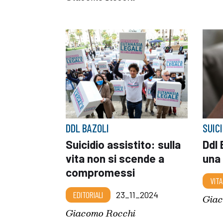
DDL BAZOLI
SUIC
Suicidio assistito: sulla
Ddl 
vita non si scende a
una 
compromessi
VITA
EDITORIALI
23_11_2024
Giac
Giacomo Rocchi