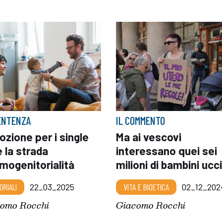
ENTENZA
IL COMMENTO
ozione per i single
Ma ai vescovi
 la strada
interessano quei sei
omogenitorialità
milioni di bambini ucc
ORIALI
22_03_2025
VITA E BIOETICA
02_12_202
omo Rocchi
Giacomo Rocchi