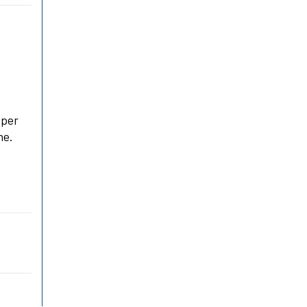
 per
ne.