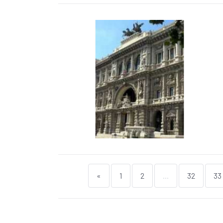
«
1
2
...
32
33