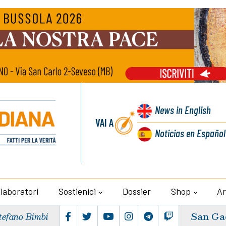
News
in English
VAI A
Noticias
en Español
llaboratori
Sostienici
Dossier
Shop
Ar
San Ga
tefano Bimbi