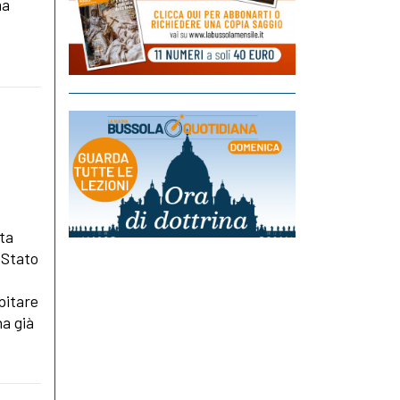
ma
uta
 Stato
pitare
ha già