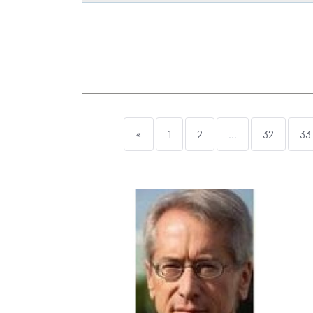
«
1
2
...
32
33