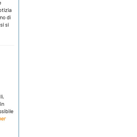
e
otizia
no di
si si
i,
in
sibile
per