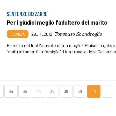
SENTENZE BIZZARRE
Per i giudici meglio l'adultero del marito
Tommaso Scandroglio
CRONACA
29_11_2012
Prendi a ceffoni l'amante di tua moglie? Finisci in galera
“maltrattamenti in famiglia”. Una trovata della Cassazio
34
35
36
37
38
39
40
»