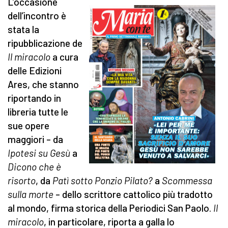
L’occasione
dell’incontro è
stata la
ripubblicazione de
Il miracolo
a cura
delle Edizioni
Ares, che stanno
riportando in
libreria tutte le
sue opere
maggiori – da
Ipotesi su Gesù
a
Dicono che è
risorto
, da
Patì sotto Ponzio Pilato?
a
Scommessa
sulla morte
– dello scrittore cattolico più tradotto
al mondo, firma storica della Periodici San Paolo.
Il
miracolo
, in particolare, riporta a galla lo