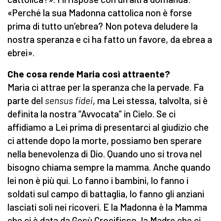
«Perché la sua Madonna cattolica non è forse
prima di tutto un’ebrea? Non poteva deludere la
nostra speranza e ci ha fatto un favore, da ebrea a
ebrei».
Che cosa rende Maria così attraente?
Maria ci attrae per la speranza che la pervade. Fa
parte del
sensus fidei
, ma Lei stessa, talvolta, si è
definita la nostra “Avvocata” in Cielo. Se ci
affidiamo a Lei prima di presentarci al giudizio che
ci attende dopo la morte, possiamo ben sperare
nella benevolenza di Dio. Quando uno si trova nel
bisogno chiama sempre la mamma. Anche quando
lei non è più qui. Lo fanno i bambini, lo fanno i
soldati sul campo di battaglia, lo fanno gli anziani
lasciati soli nei ricoveri. E la Madonna è la Mamma
che ci è data da Gesù Crocifisso, la Madre che ci