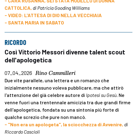
- CARA ROSANNA, SEI STATA MODELLO DI DONNA
CATTOLICA,
di Patricia Gooding Williams
- VIDEO: L'ATTESA DI DIO NELLA VECCHIAIA
- SANTA MARIA IN SABATO
RICORDO
Così Vittorio Messori divenne talent scout
dell'apologetica
Rino Cammilleri
07_04_2026
Due vite parallele, una lettera e un romanzo che
inizialmente nessuno voleva pubblicare, ma che attirò
l'attenzione del già celebre autore di
Ipotesi
su Gesù.
Ne
venne fuori una trentennale amicizia tra due grandi firme
dell'apologetica, fondata su una sintonia più forte di
qualche screzio che pure non mancò.
- "Non era un apologeta", la sciocchezza di Avvenire,
di
Riccardo Cascioli