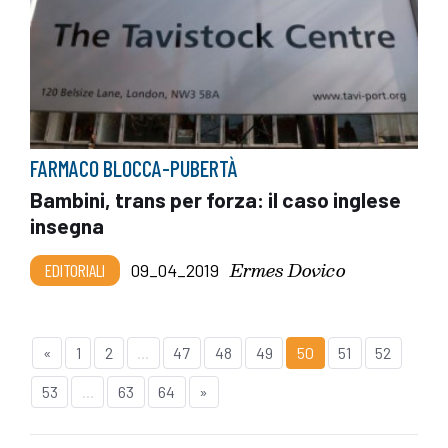
FARMACO BLOCCA-PUBERTÀ
Bambini, trans per forza: il caso inglese
insegna
Ermes Dovico
EDITORIALI
09_04_2019
«
1
2
...
47
48
49
50
51
52
53
...
63
64
»