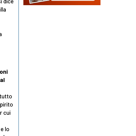
i dice
lla
a
ioni
al
 tutto
pirito
r cui
e lo