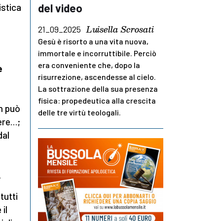
del video
istica
Luisella Scrosati
21_09_2025
Gesù è risorto a una vita nuova,
immortale e incorruttibile. Perciò
era conveniente che, dopo la
è
risurrezione, ascendesse al cielo.
La sottrazione della sua presenza
fisica: propedeutica alla crescita
on può
delle tre virtù teologali.
iere…;
dal
.
 tutti
il