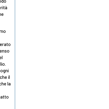
modo
erità
one
iamo
nerato
senso
el
lio.
 ogni
che il
che la
fatto