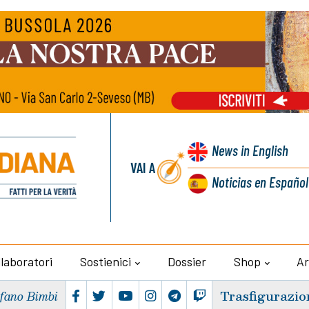
News
in English
VAI A
Noticias
en Español
llaboratori
Sostienici
Dossier
Shop
Ar
Trasfigurazio
efano Bimbi