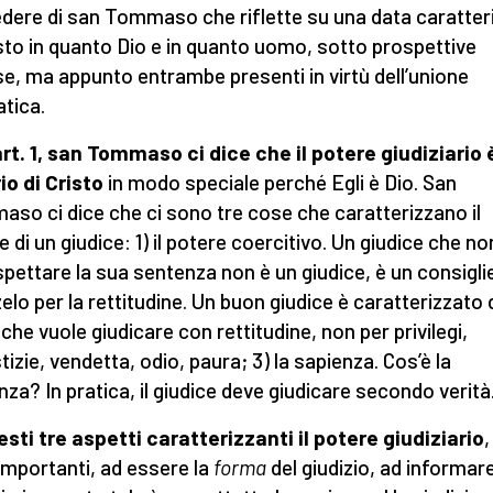
dere di san Tommaso che riflette su una data caratter
isto in quanto Dio e in quanto uomo, sotto prospettive
se, ma appunto entrambe presenti in virtù dell’unione
atica.
art. 1, san Tommaso ci dice che il potere giudiziario 
io di Cristo
in modo speciale perché Egli è Dio. San
so ci dice che ci sono tre cose che caratterizzano il
e di un giudice: 1) il potere coercitivo. Un giudice che n
ispettare la sua sentenza non è un giudice, è un consigl
zelo per la rettitudine. Un buon giudice è caratterizzato 
 che vuole giudicare con rettitudine, non per privilegi,
tizie, vendetta, odio, paura; 3) la sapienza. Cos’è la
nza? In pratica, il giudice deve giudicare secondo verità
esti tre aspetti caratterizzanti il potere giudiziario
,
 importanti, ad essere la
forma
del giudizio, ad informare 