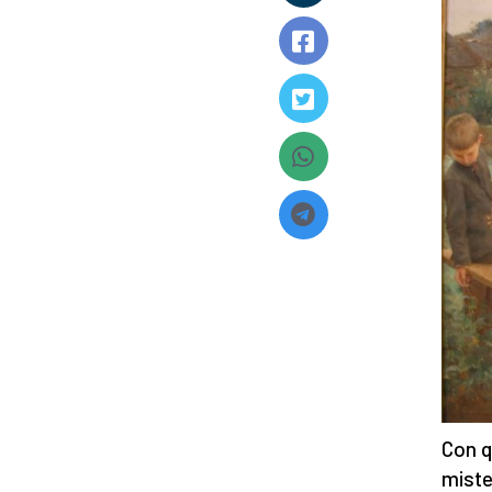
Con q
miste