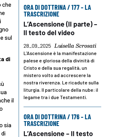
o che
ORA DI DOTTRINA / 177 – LA
one
TRASCRIZIONE
i
L’Ascensione (II parte) –
egno
Il testo del video
ne sul
Luisella Scrosati
28_09_2025
L’Ascensione è la manifestazione
a di
palese e gloriosa della divinità di
Cristo e della sua regalità, un
mistero volto ad accrescere la
nostra riverenza. Le ricadute sulla
sù
liturgia. Il particolare della nube: il
sua
legame tra i due Testamenti.
che il
to
ORA DI DOTTRINA / 176 – LA
TRASCRIZIONE
o sia
L’Ascensione – Il testo
 di