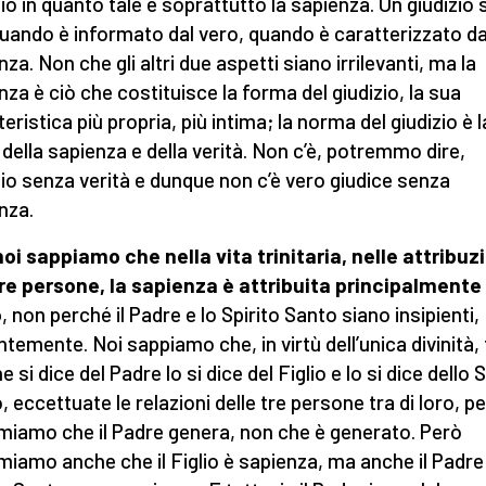
zio in quanto tale è soprattutto la sapienza. Un giudizio s
quando è informato dal vero, quando è caratterizzato da
za. Non che gli altri due aspetti siano irrilevanti, ma la
nza è ciò che costituisce la forma del giudizio, la sua
eristica più propria, più intima; la norma del giudizio è l
 della sapienza e della verità. Non c’è, potremmo dire,
zio senza verità e dunque non c’è vero giudice senza
nza.
noi sappiamo che nella vita trinitaria, nelle attribuz
tre persone, la sapienza è attribuita principalmente 
o
, non perché il Padre e lo Spirito Santo siano insipienti,
ntemente. Noi sappiamo che, in virtù dell’unica divinità,
e si dice del Padre lo si dice del Figlio e lo si dice dello S
 eccettuate le relazioni delle tre persone tra di loro, pe
miamo che il Padre genera, non che è generato. Però
miamo anche che il Figlio è sapienza, ma anche il Padre 