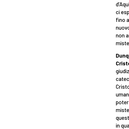
d’Aqu
ci es
fino 
nuovo 
non a
miste
Dunqu
Crist
giudiz
catec
Crist
umanit
poter
miste
quest
in qu