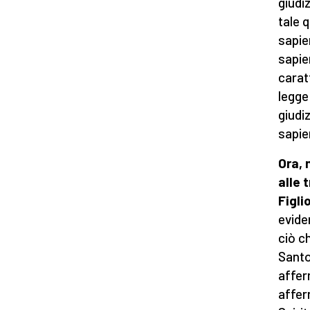
giudi
tale 
sapien
sapie
caratt
legge
giudi
sapie
Ora, 
alle 
Figli
evide
ciò ch
Santo,
affer
affer