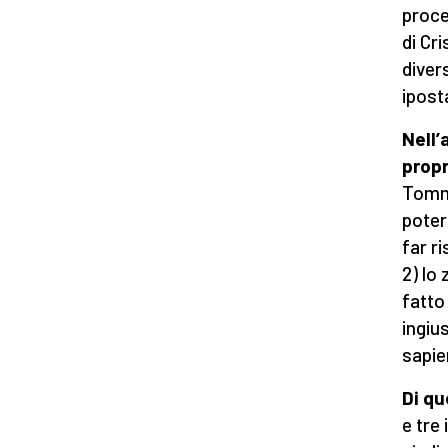
proce
di Cr
diver
ipost
Nell’
propr
Tomma
poter
far r
2) lo 
fatto
ingius
sapie
Di qu
e tre