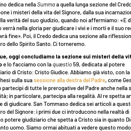
ino dedica nella
Summa
a quella lunga sezione del Cred
pone i misteri della vita del Signore, dalla sua incarnazi
alla verità del suo giudizio, quando noi affermiamo: «E d
verrà nella gloria per giudicare i vivi e i morti e il suo r
vrà fine». Poi, il Credo dedica una sezione alla riflessio
ro dello Spirito Santo. Ci torneremo.
e, oggi concludiamo la sezione sui misteri della vit
o
e lo facciamo con la
quæstio
59, dedicata al potere
iario di Cristo: Cristo Giudice. Abbiamo già visto, con la
hesi sulla sua
sessione alla destra del Padre
, come Ge
o partecipi di tutte le prerogative del Padre anche nella 
à; in particolare, partecipa alla regalità. Al re spetta an
e di giudicare. San Tommaso dedica sei articoli a ques
ro del Signore: i primi due ci introducono nella realtà di
o potere giudiziario che spetta a Cristo sia in quanto Di
anto uomo. Siamo ormai abituati a vedere questo modo