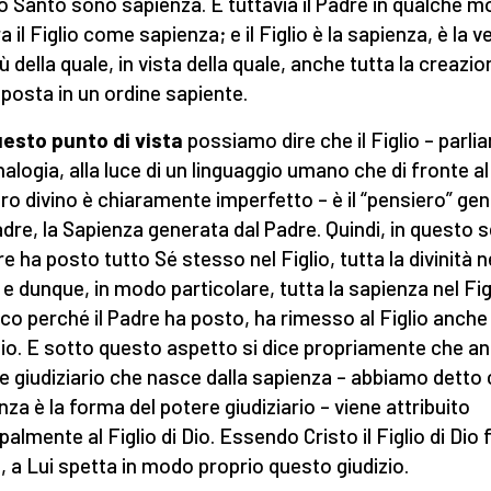
to Santo sono sapienza. E tuttavia il Padre in qualche 
 il Figlio come sapienza; e il Figlio è la sapienza, è la v
tù della quale, in vista della quale, anche tutta la creazi
 posta in un ordine sapiente.
esto punto di vista
possiamo dire che il Figlio – parl
nalogia, alla luce di un linguaggio umano che di fronte al
ro divino è chiaramente imperfetto – è il “pensiero” ge
adre, la Sapienza generata dal Padre. Quindi, in questo 
re ha posto tutto Sé stesso nel Figlio, tutta la divinità n
o e dunque, in modo particolare, tutta la sapienza nel Fig
co perché il Padre ha posto, ha rimesso al Figlio anche
zio. E sotto questo aspetto si dice propriamente che an
e giudiziario che nasce dalla sapienza – abbiamo detto 
nza è la forma del potere giudiziario – viene attribuito
palmente al Figlio di Dio. Essendo Cristo il Figlio di Dio 
, a Lui spetta in modo proprio questo giudizio.