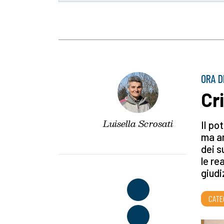
ORA D
Cri
Luisella Scrosati
Il po
ma an
dei s
le re
giudi
CATE