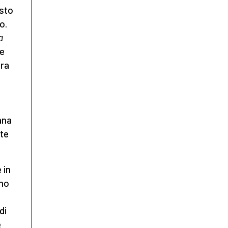
sto
o.
a
ne
ura
ana
te
 in
amo
di
è