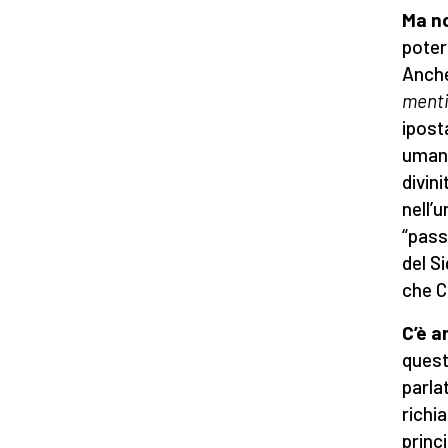
Ma no
poter
Anche
ment
ipost
umana 
divini
nell’
“pass
del S
che C
C’è a
quest
parla
richi
princ