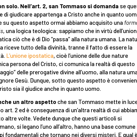
n solo. Nell’art. 2, san Tommaso si domanda
se que
e di giudicare appartenga a Cristo anche in quanto uom
 su questo aspetto ormai abbiamo acquisito una
form
is
, una logica teologica: sappiamo che in virtù dell’unio
atica ciò che è di Dio “passa” alla natura umana. La nat
riceve tutto della divinità, tranne il fatto di essere la
tà.
L’unione ipostatica
, cioè l’unione delle due nature
unica persona del Cristo, ci comunica la realtà di questo
aggio” delle prerogative divine all’uomo, alla natura um
ignore Gesù. Dunque, sotto questo aspetto è convenien
risto sia il giudice anche in quanto uomo.
nche un altro aspetto
che san Tommaso mette in luce
o art. 2 ed è conseguenza di un’altra realtà di cui abbi
to altre volte. Vedete dunque che questi articoli si
amano, si legano l’uno all’altro, hanno una base comune 
ipi fondamentali che tornano nei diversi misteri. E qual 