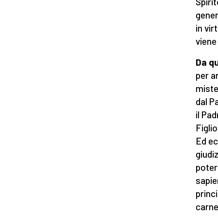
Spiri
genera
in vir
viene
Da qu
per a
miste
dal P
il Pad
Figli
Ed ec
giudi
poter
sapie
princi
carne