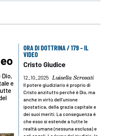
ORA DI DOTTRINA / 179 – IL
VIDEO
deo
Cristo Giudice
 Dio,
Luisella Scrosati
12_10_2025
tale e
Il potere giudiziario è proprio di
tutte
Cristo anzitutto perché è Dio, ma
del
anche in virtù dell’unione
ipostatica, della grazia capitale e
dei suoi meriti. La conseguenza è
che esso si estende a tutte le
realtà umane (nessuna esclusa) e
agli angeli. La
forma
del giudizio: la