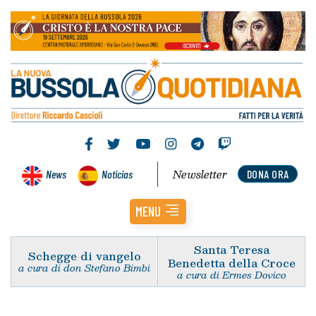
Newsletter
News
Noticias
DONA ORA
MENU
Santa Teresa
Schegge di vangelo
Benedetta della Croce
a cura di don Stefano Bimbi
a cura di Ermes Dovico