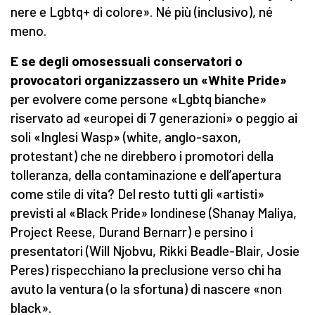
nere e Lgbtq+ di colore». Né più (inclusivo), né
meno.
E se degli omosessuali conservatori o
provocatori organizzassero un «White Pride»
per evolvere come persone «Lgbtq bianche»
riservato ad «europei di 7 generazioni» o peggio ai
soli «Inglesi Wasp» (white, anglo-saxon,
protestant) che ne direbbero i promotori della
tolleranza, della contaminazione e dell’apertura
come stile di vita? Del resto tutti gli «artisti»
previsti al «Black Pride» londinese (Shanay Maliya,
Project Reese, Durand Bernarr) e persino i
presentatori (Will Njobvu, Rikki Beadle-Blair, Josie
Peres) rispecchiano la preclusione verso chi ha
avuto la ventura (o la sfortuna) di nascere «non
black».