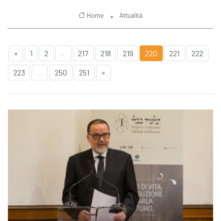
Home
Attualità
«
1
2
...
217
218
219
220
221
222
223
...
250
251
»