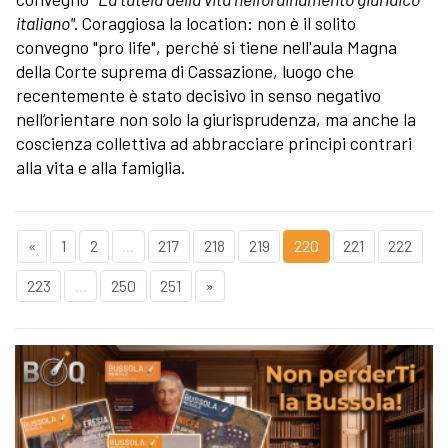
italiano"
. Coraggiosa la location: non è il solito
convegno "pro life", perché si tiene nell'aula Magna
della Corte suprema di Cassazione, luogo che
recentemente è stato decisivo in senso negativo
nell’orientare non solo la giurisprudenza, ma anche la
coscienza collettiva ad abbracciare principi contrari
alla vita e alla famiglia.
«
1
2
...
217
218
219
220
221
222
223
...
250
251
»