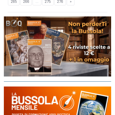
265
266
...
275
276
»