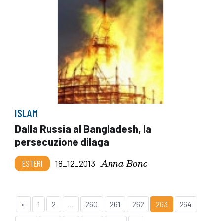
ISLAM
Dalla Russia al Bangladesh, la
persecuzione dilaga
Anna Bono
ESTERI
18_12_2013
«
1
2
...
260
261
262
263
264