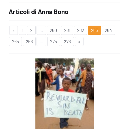
Articoli di Anna Bono
«
1
2
...
260
261
262
263
264
265
266
...
275
276
»