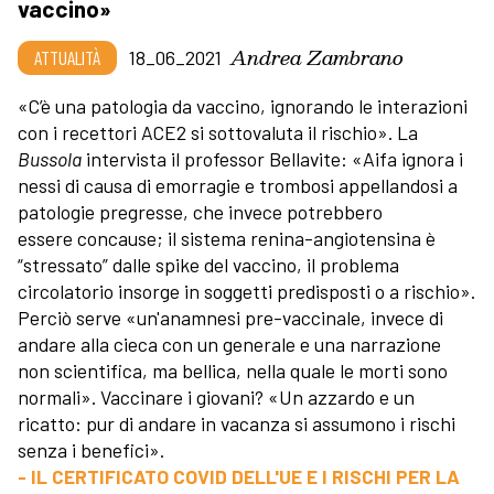
vaccino»
Andrea Zambrano
ATTUALITÀ
18_06_2021
«C’è una patologia da vaccino, ignorando le interazioni
con i recettori ACE2 si sottovaluta il rischio». La
Bussola
intervista il professor Bellavite: «Aifa ignora i
nessi di causa di emorragie e trombosi appellandosi a
patologie pregresse, che invece potrebbero
essere concause; il sistema renina-angiotensina è
“stressato” dalle spike del vaccino, il problema
circolatorio insorge in soggetti predisposti o a rischio».
Perciò serve «un'anamnesi pre-vaccinale, invece di
andare alla cieca con un generale e una narrazione
non scientifica, ma bellica, nella quale le morti sono
normali». Vaccinare i giovani? «Un azzardo e un
ricatto: pur di andare in vacanza si assumono i rischi
senza i benefici».
- IL CERTIFICATO COVID DELL'UE E I RISCHI PER LA