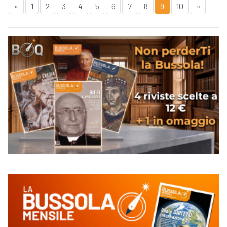
«
1
2
3
4
5
6
7
8
9
10
»