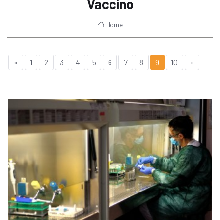
Vaccino
Home
«
1
2
3
4
5
6
7
8
9
10
»