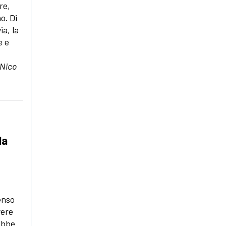
re,
o. Di
ia, la
e e
 Nico
la
senso
vere
rebbe