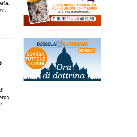
aria,
to,
o
di
verso
e?