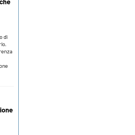
 che
o di
lo.
erenza
ione
sione