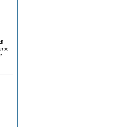
di
verso
e?