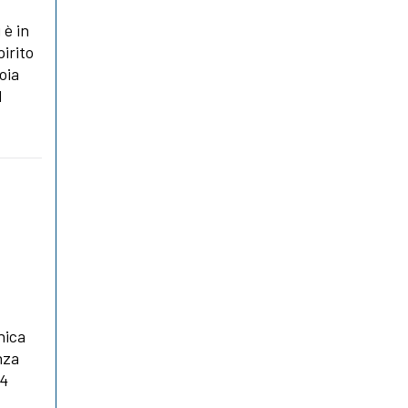
 è in
pirito
ioia
l
nica
nza
14