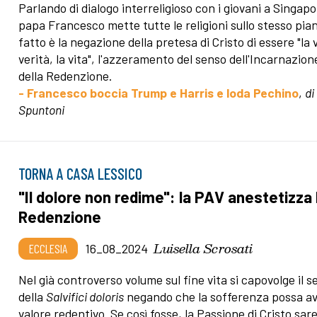
Parlando di dialogo interreligioso con i giovani a Singapo
papa Francesco mette tutte le religioni sullo stesso pian
fatto è la negazione della pretesa di Cristo di essere "la v
verità, la vita", l'azzeramento del senso dell'Incarnazion
della Redenzione.
- Francesco boccia Trump e Harris e loda Pechino
,
di
Spuntoni
TORNA A CASA LESSICO
"Il dolore non redime": la PAV anestetizza 
Redenzione
Luisella Scrosati
ECCLESIA
16_08_2024
Nel già controverso volume sul fine vita si capovolge il 
della
Salvifici doloris
negando che la sofferenza possa a
valore redentivo. Se così fosse, la Passione di Cristo sa