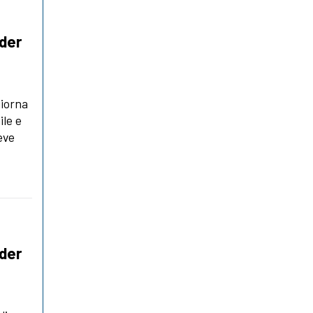
nder
giorna
ile e
eve
nder