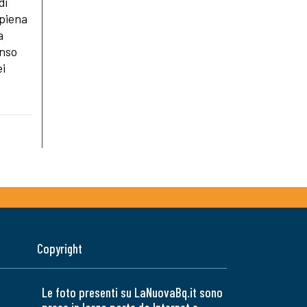
di
 piena
a
enso
ei
Copyright
Le foto presenti su LaNuovaBq.it sono