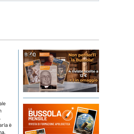
ale
n
,
aria è
na.