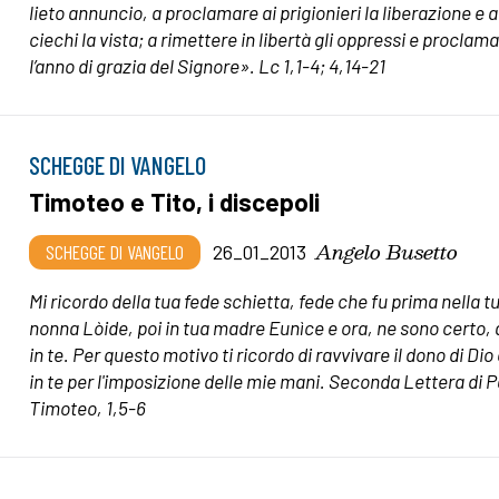
lieto annuncio,
a proclamare ai prigionieri la liberazione
e a
ciechi la vista;
a rimettere in libertà gli oppressi
e proclama
l’anno di grazia del Signore».
Lc 1,1-4; 4,14-21
SCHEGGE DI VANGELO
Timoteo e Tito, i discepoli
Angelo Busetto
SCHEGGE DI VANGELO
26_01_2013
Mi ricordo della tua fede schietta, fede che fu prima nella t
nonna Lòide, poi in tua madre Eunìce e ora, ne sono certo,
in te. Per questo motivo ti ricordo di ravvivare il dono di Dio
in te per l'imposizione delle mie mani. Seconda Lettera di P
Timoteo, 1,5-6