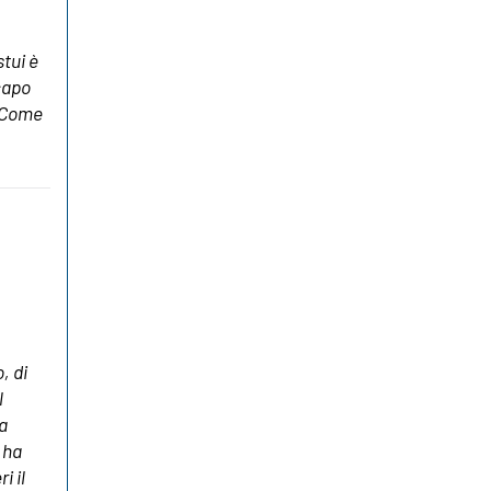
tui è
capo
 “Come
, di
l
ra
 ha
i il