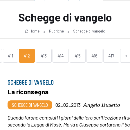
Schegge di vangelo
Home
Rubriche
Schegge di vangelo
411
412
413
414
415
416
417
»
SCHEGGE DI VANGELO
La riconsegna
Angelo Busetto
SCHEGGE DI VANGELO
02_02_2013
Quando furono compiuti i giorni della loro purificazione ritu
secondo la Legge di Mosè, Maria e Giuseppe portarono il b