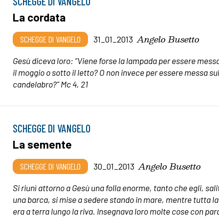
SCHEGGE DI VANGELO
La cordata
Angelo Busetto
SCHEGGE DI VANGELO
31_01_2013
Gesù diceva loro: “Viene forse la lampada per essere mess
il moggio o sotto il letto? O non invece per essere messa su
candelabro?” Mc 4, 21
SCHEGGE DI VANGELO
La semente
Angelo Busetto
SCHEGGE DI VANGELO
30_01_2013
Si riunì attorno a Gesù una folla enorme, tanto che egli, sali
una barca, si mise a sedere stando in mare, mentre tutta la 
era a terra lungo la riva. Insegnava loro molte cose con pa