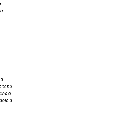
i
re
ua
 anche
 che è
aolo a