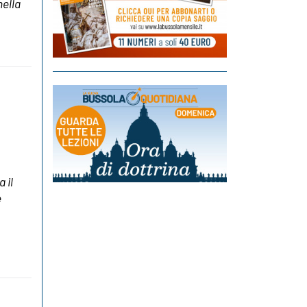
nella
 il
e