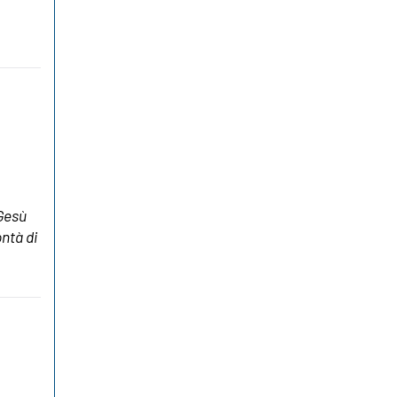
 Gesù
ontà di