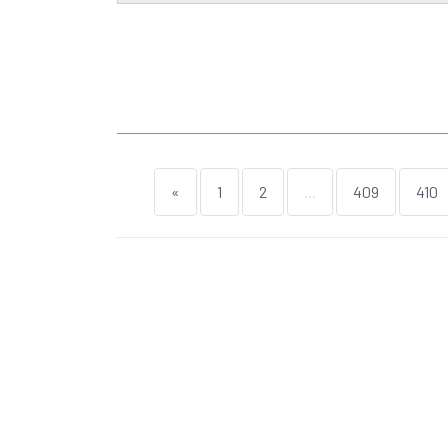
«
1
2
...
409
410