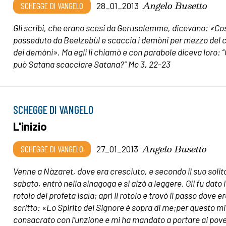
Angelo Busetto
SCHEGGE DI VANGELO
28_01_2013
Gli scribi, che erano scesi da Gerusalemme, dicevano: «Cos
posseduto da Beelzebùl e scaccia i demòni per mezzo del 
dei demòni». Ma egli li chiamò e con parabole diceva loro:
può Satana scacciare Satana?” Mc 3, 22-23
SCHEGGE DI VANGELO
L'inizio
Angelo Busetto
SCHEGGE DI VANGELO
27_01_2013
Venne a Nàzaret, dove era cresciuto, e secondo il suo solito
sabato, entrò nella sinagoga e si alzò a leggere. Gli fu dato i
rotolo del profeta Isaìa; aprì il rotolo e trovò il passo dove e
scritto:
«Lo Spirito del Signore è sopra di me;
per questo mi
consacrato con l’unzione
e mi ha mandato a portare ai pover