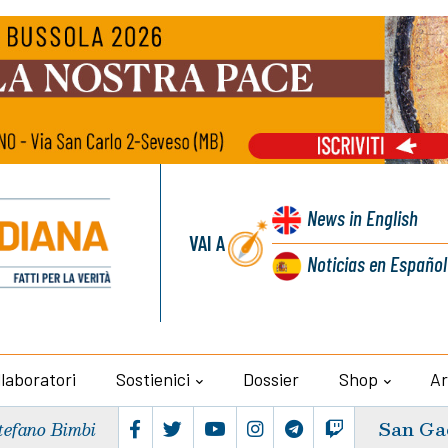
News
in English
VAI A
Noticias
en Español
llaboratori
Sostienici
Dossier
Shop
Ar
San Ga
tefano Bimbi