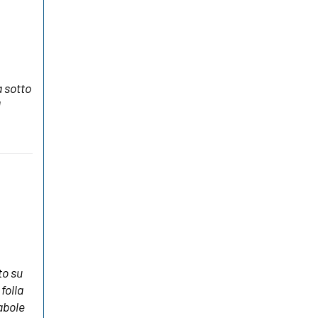
a sotto
l
to su
folla
rabole