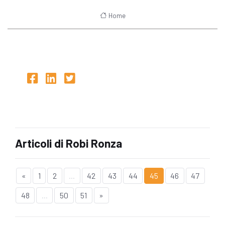
Home
Articoli di Robi Ronza
«
1
2
...
42
43
44
45
46
47
48
...
50
51
»