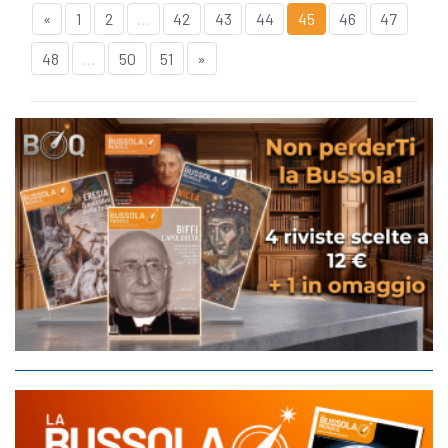
«
1
2
...
42
43
44
45
46
47
48
...
50
51
»