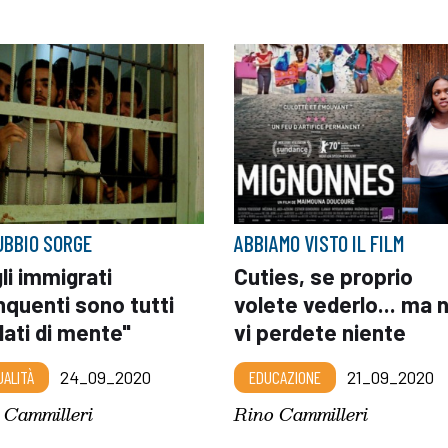
UBBIO SORGE
ABBIAMO VISTO IL FILM
li immigrati
Cuties, se proprio
nquenti sono tutti
volete vederlo... ma 
ati di mente"
vi perdete niente
UALITÀ
24_09_2020
EDUCAZIONE
21_09_2020
 Cammilleri
Rino Cammilleri