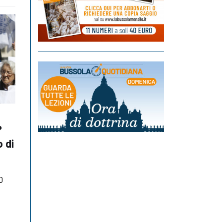
?
o di
0