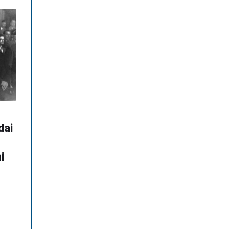
dai
i