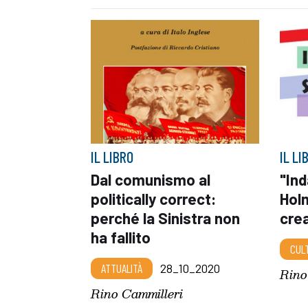
IL LIBRO
IL LI
Dal comunismo al
"In
politically correct:
Hol
perché la Sinistra non
cre
ha fallito
CUL
ATTUALITÀ
28_10_2020
Rino
Rino Cammilleri