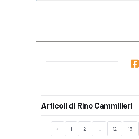
Articoli di Rino Cammilleri
«
1
2
...
12
13