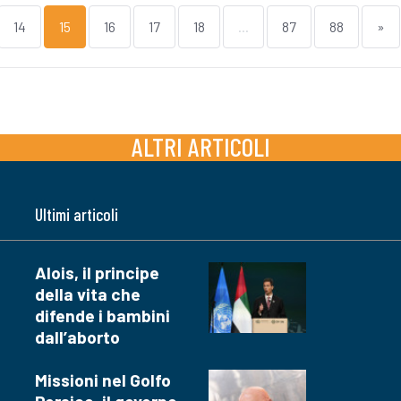
14
15
16
17
18
...
87
88
»
ALTRI ARTICOLI
Ultimi articoli
Alois, il principe
della vita che
difende i bambini
dall’aborto
Missioni nel Golfo