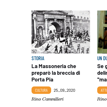
STORIA
UN D
La Massoneria che
Se g
preparò la breccia di
deli
Porta Pia
"mal
CULTURA
25_09_2020
ATT
Rino Cammilleri
Rino