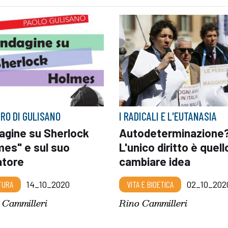
BRO DI GULISANO
I RADICALI E L'EUTANASIA
dagine su Sherlock
Autodeterminazione
mes" e sul suo
L'unico diritto è quell
atore
cambiare idea
TURA
14_10_2020
VITA E BIOETICA
02_10_202
 Cammilleri
Rino Cammilleri