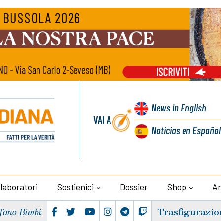
News
in English
VAI A
Noticias
en Español
llaboratori
Sostienici
Dossier
Shop
Ar
Trasfigurazio
efano Bimbi