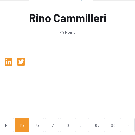
Rino Cammilleri
Home
14
15
16
17
18
...
87
88
»