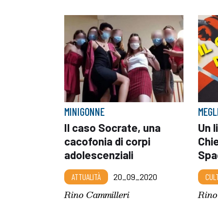
MINIGONNE
MEGL
Il caso Socrate, una
Un l
cacofonia di corpi
Chie
adolescenziali
Spa
ATTUALITÀ
20_09_2020
CUL
Rino Cammilleri
Rino