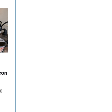
A
con
0