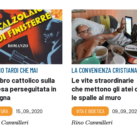
IO TARDI CHE MAI
LA CONVENIENZA CRISTIAN
ibro cattolico sulla
Le vite straordinarie
sa perseguitata in
che mettono gli atei 
gna
le spalle al muro
TURA
15_09_2020
VITA E BIOETICA
09_09_202
 Cammilleri
Rino Cammilleri