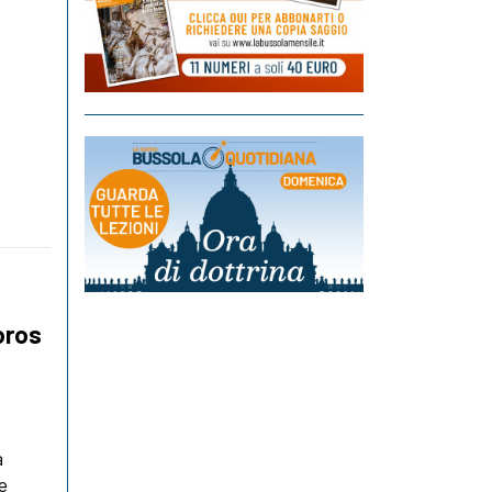
oros
a
e