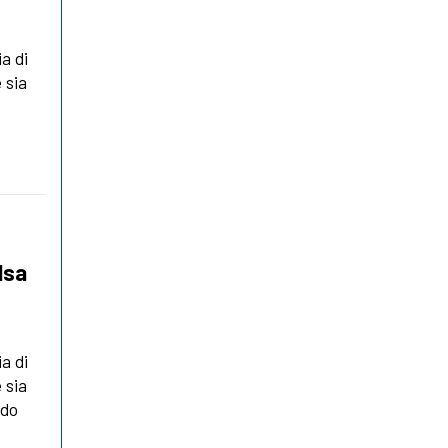
a di
 sia
lsa
a di
 sia
ndo