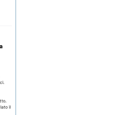
la
a
ci.
tto,
ato il