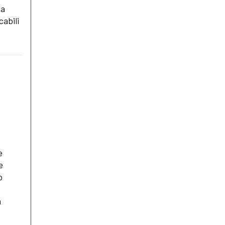
ia
cabili
e
e
o
a