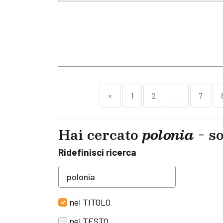
«
1
2
...
7
Hai cercato
polonia
- so
Ridefinisci ricerca
nel TITOLO
nel TESTO