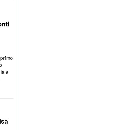
onti
l primo
o
ia e
a
lsa