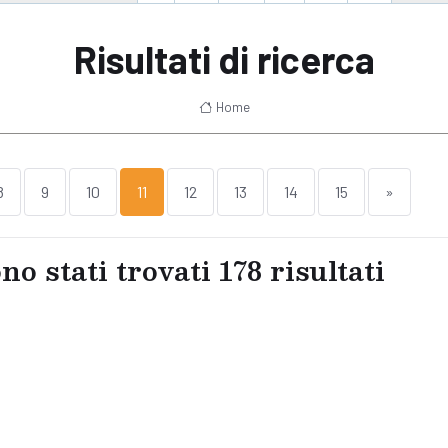
Risultati di ricerca
Home
8
9
10
11
12
13
14
15
»
no stati trovati
178
risultati