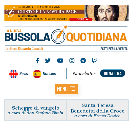
Newsletter
News
Noticias
DONA ORA
MENU
Santa Teresa
Schegge di vangelo
Benedetta della Croce
a cura di don Stefano Bimbi
a cura di Ermes Dovico