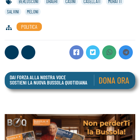
BERLUSCONI
DRAGHI
CASINI
CASELLATI
MORATTI
SALVINI
MELONI
POLITICA