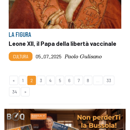
LA FIGURA
Leone XII, il Papa della libertà vaccinale
Paolo Gulisano
CULTURA
05_07_2025
«
1
2
3
4
5
6
7
8
...
33
34
»