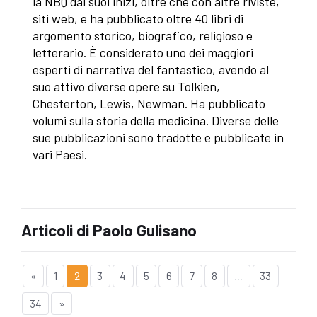
la NBQ dai suoi inizi, oltre che con altre riviste,
siti web, e ha pubblicato oltre 40 libri di
argomento storico, biografico, religioso e
letterario. È considerato uno dei maggiori
esperti di narrativa del fantastico, avendo al
suo attivo diverse opere su Tolkien,
Chesterton, Lewis, Newman. Ha pubblicato
volumi sulla storia della medicina. Diverse delle
sue pubblicazioni sono tradotte e pubblicate in
vari Paesi.
Articoli di Paolo Gulisano
«
1
2
3
4
5
6
7
8
...
33
34
»