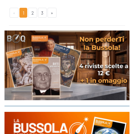
«
1
2
3
»