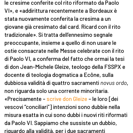
le cresime conferite col rito riformato da Paolo
VI», e «addirittura recentemente a Bordeaux è
stata nuovamente conferita la cresima a un
giovane già cresimato dal card. Ricard con il rito
tradizionale». Si tratta dell’ennesimo segnale
preoccupante, insieme a quello di non usare le
ostie consacrate nelle Messe celebrate con il rito
di Paolo VI, a conferma del fatto che ormai la tesi
di don Jean-Michele Gleize, teologo della FSSPX e
docente di teologia dogmatica a Ecône, sulla
dubbiosa validità di quattro sacramenti
novus ordo
,
non riguarda solo una corrente minoritaria.
«Precisamente –
scrive don Gleize
– le loro [dei
vescovi “conciliari”] intenzioni sono dubbie nella
misura esatta in cui sono dubbi i nuovi riti riformati
da Paolo VI. Sappiamo che sussiste un dubbio,
riguardo alla validità, per i due sacramenti