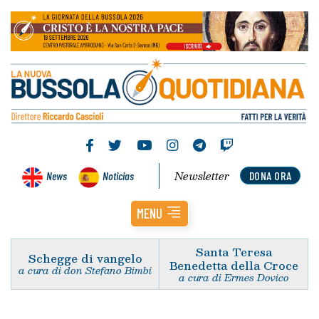
Newsletter
News
Noticias
DONA ORA
MENU
Santa Teresa
Schegge di vangelo
Benedetta della Croce
a cura di don Stefano Bimbi
a cura di Ermes Dovico