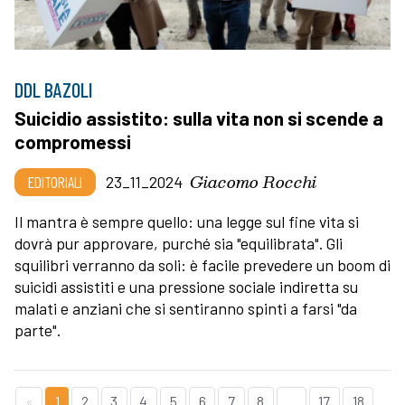
DDL BAZOLI
Suicidio assistito: sulla vita non si scende a
compromessi
Giacomo Rocchi
EDITORIALI
23_11_2024
Il mantra è sempre quello: una legge sul fine vita si
dovrà pur approvare, purché sia "equilibrata". Gli
squilibri verranno da soli: è facile prevedere un boom di
suicidi assistiti e una pressione sociale indiretta su
malati e anziani che si sentiranno spinti a farsi "da
parte".
«
1
2
3
4
5
6
7
8
...
17
18