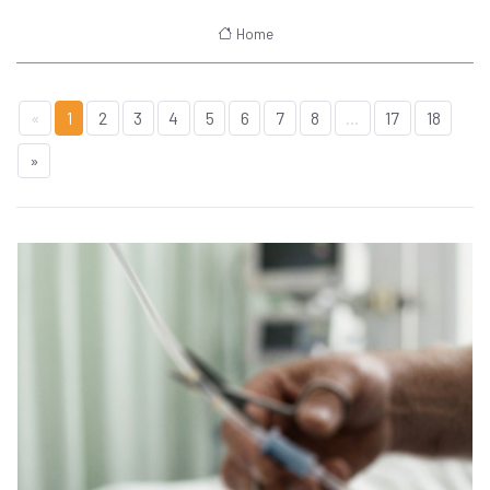
Home
«
1
2
3
4
5
6
7
8
...
17
18
»