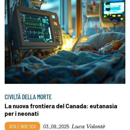
CIVILTÀ DELLA MORTE
La nuova frontiera del Canada: eutanasia
per i neonati
Luca Volontè
VITA E BIOETICA
03_09_2025