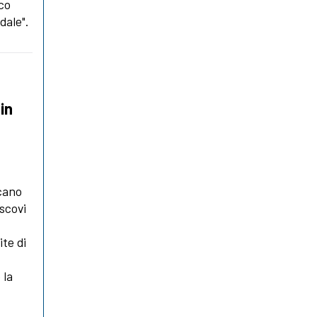
sco
dale".
in
icano
escovi
ite di
 la