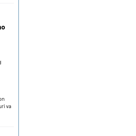
mo
d
on
uri va