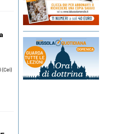
da
 (Cei)