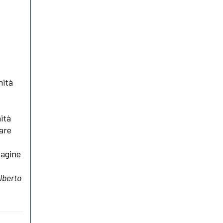
nità
ità
pare
pagine
Uberto