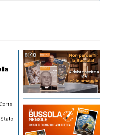
lla
 Corte
 Stato
e