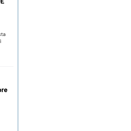
UE
sta
i
pre