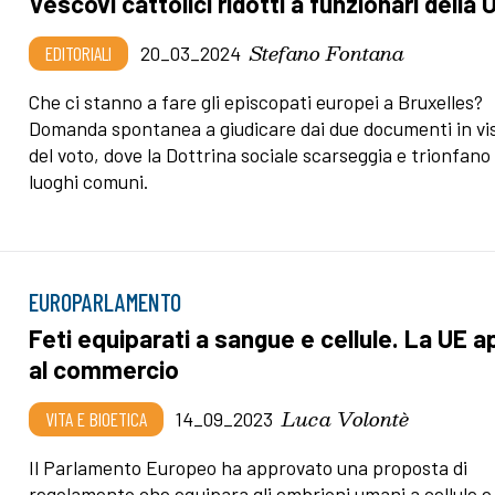
Vescovi cattolici ridotti a funzionari della 
Stefano Fontana
EDITORIALI
20_03_2024
Che ci stanno a fare gli episcopati europei a Bruxelles?
Domanda spontanea a giudicare dai due documenti in vi
del voto, dove la Dottrina sociale scarseggia e trionfano 
luoghi comuni.
EUROPARLAMENTO
Feti equiparati a sangue e cellule. La UE a
al commercio
Luca Volontè
VITA E BIOETICA
14_09_2023
Il Parlamento Europeo ha approvato una proposta di
regolamento che equipara gli embrioni umani a cellule e