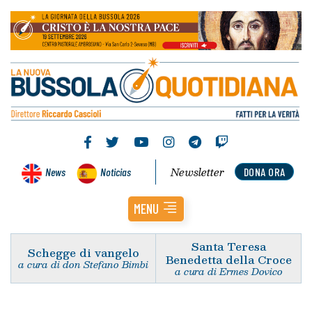
Newsletter
News
Noticias
DONA ORA
MENU
Santa Teresa
Schegge di vangelo
Benedetta della Croce
a cura di don Stefano Bimbi
a cura di Ermes Dovico