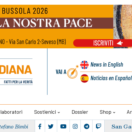
News
in English
VAI A
Noticias
en Español
llaboratori
Sostienici
Dossier
Shop
Ar
San Ga
tefano Bimbi