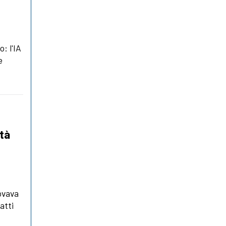
o: l'IA
e
ità
ovava
atti