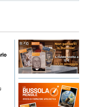
rio
g