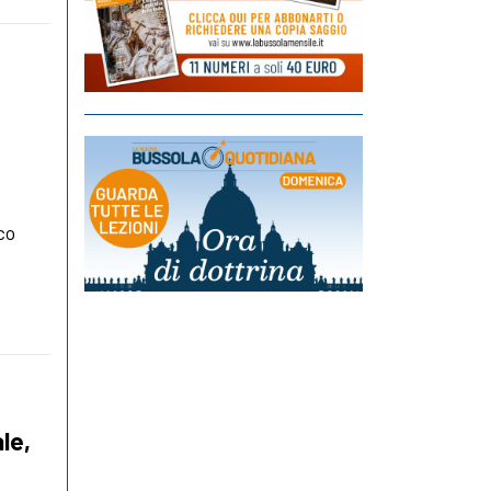
co
ale,