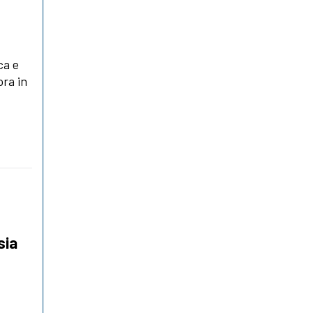
ca e
ora in
sia