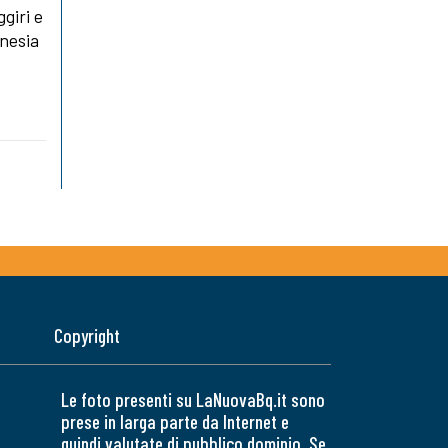
giri e
onesia
Copyright
Le foto presenti su LaNuovaBq.it sono
prese in larga parte da Internet e
quindi valutate di pubblico dominio. Se