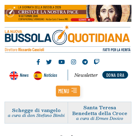
Newsletter
News
Noticias
DONA ORA
MENU
Santa Teresa
Schegge di vangelo
Benedetta della Croce
a cura di don Stefano Bimbi
a cura di Ermes Dovico