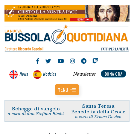
Newsletter
News
Noticias
DONA ORA
MENU
Santa Teresa
Schegge di vangelo
Benedetta della Croce
a cura di don Stefano Bimbi
a cura di Ermes Dovico