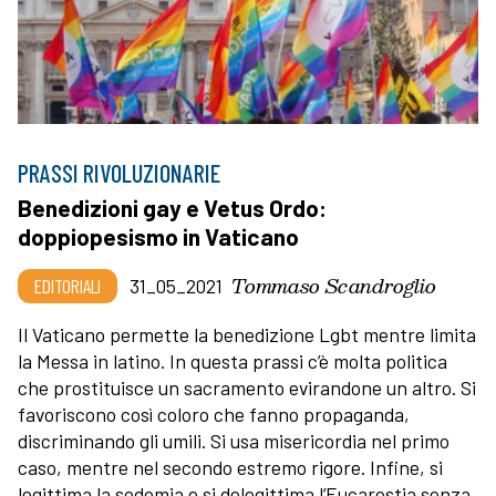
PRASSI RIVOLUZIONARIE
Benedizioni gay e Vetus Ordo:
doppiopesismo in Vaticano
Tommaso Scandroglio
EDITORIALI
31_05_2021
Il Vaticano permette la benedizione Lgbt mentre limita
la Messa in latino. In questa prassi c’è molta politica
che prostituisce un sacramento evirandone un altro. Si
favoriscono così coloro che fanno propaganda,
discriminando gli umili. Si usa misericordia nel primo
caso, mentre nel secondo estremo rigore. Infine, si
legittima la sodomia e si delegittima l’Eucarestia senza