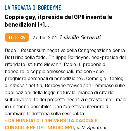
LA TROVATA DI BORDEYNE
Coppie gay, il preside del GPII inventa le
benedizioni 1+1...
Luisella Scrosati
ECCLESIA
27_05_2021
Dopo il
Responsum
negativo della Congregazione per la
Dottrina della fede, Philippe Bordeyne, neo-preside del
rifondato Istituto Giovanni Paolo II, propone di
benedire le coppie omosessuali, ma con «due
preghiere personali di benedizione». Come già i teologi
di
Amoris Laetitia
, Bordeyne travisa san Tommaso sulle
applicazioni della legge naturale, manca di citarlo
sull’universalità dei precetti negativi e trasforma il male
in un “bene possibile”. Con l’obiettivo ulteriore di
cambiare la dottrina sulla sessualità.
- CV GONFIATO, L'UNIVERSITÀ CACCIA IL
CONSIGLIERE DEL NUOVO GPII
,
di N. Spuntoni