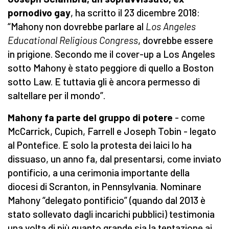
pornodivo gay
, ha scritto il 23 dicembre 2018:
“Mahony non dovrebbe parlare al
Los Angeles
Educational Religious Congress
, dovrebbe essere
in prigione. Secondo me il cover-up a Los Angeles
sotto Mahony è stato peggiore di quello a Boston
sotto Law. E tuttavia gli è ancora permesso di
saltellare per il mondo”.
Mahony fa parte del gruppo di potere
- come
McCarrick, Cupich, Farrell e Joseph Tobin - legato
al Pontefice. E solo la protesta dei laici lo ha
dissuaso, un anno fa, dal presentarsi, come inviato
pontificio, a una cerimonia importante della
diocesi di Scranton, in Pennsylvania. Nominare
Mahony “delegato pontificio” (quando dal 2013 è
stato sollevato dagli incarichi pubblici) testimonia
una volta di più quanto grande sia la tentazione ai