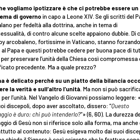
he vogliamo ipotizzare è che ci potrebbe essere un
lema di governo
in capo a Leone XIV. Se gli scritti del P
lano per fedeltà alla dottrina, anche in tema di
ssualità, di contro alcune scelte appaiono dubbie. Di 
bby arcobaleno, fortissime in Vaticano, stanno forzando
al Papa e questi potrebbe cedere per buona pace di tut
 per preservare l’unità della Chiesa così compromessa c
ficato precedente. Ma a quale prezzo?
ma è delicato perché su un piatto della bilancia occ
re la verità e sull’altro l’unità
. Ma non si può sacrific
à per l’unità. Nel Vangelo di Giovanni possiamo leggere: 
uoi discepoli, dopo aver ascoltato, dissero: “
Questo
aggio è duro; chi può intenderlo?
”» (6, 60). La durezza de
aggio di Gesù non si riferisce solo alla forma, ma anche
ttutto al contenuto: Gesù esigeva molto dai suoi discep
he chiede il Signore è così esigente che le fratture sono