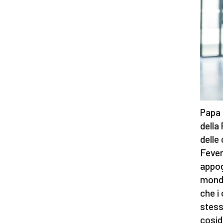
Papa 
della
delle 
Fever
appog
mondo
che i
stess
cosid