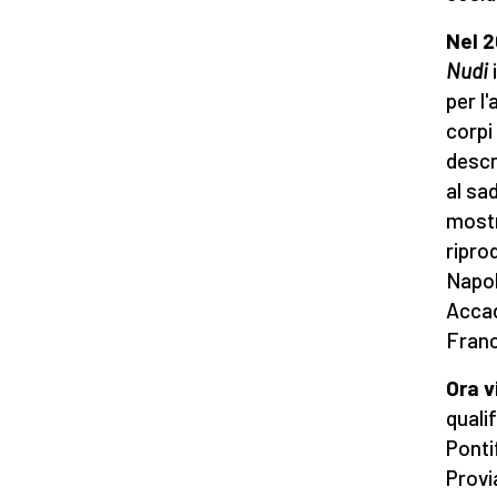
Nel 2
Nudi
per l
corpi
descri
al sa
most
ripro
Napoli
Accad
Fran
Ora 
quali
Ponti
Provi