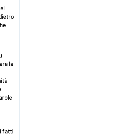
el
dietro
che
u
are la
ità
e
arole
 fatti