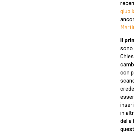
recen
giubi
ancor
Marti
Il pr
sono 
Chies
cambi
con p
scand
crede
esser
inser
in al
della
quest