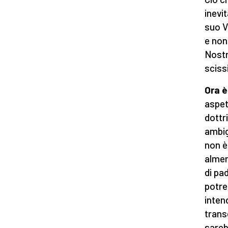
inevi
suo V
e non
Nostr
sciss
Ora è
aspet
dottr
ambig
non è
almen
di pa
potre
inten
trans
sareb