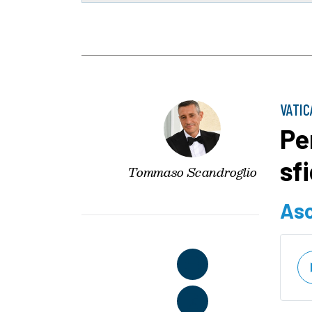
VATI
Pe
sf
Tommaso Scandroglio
Asc