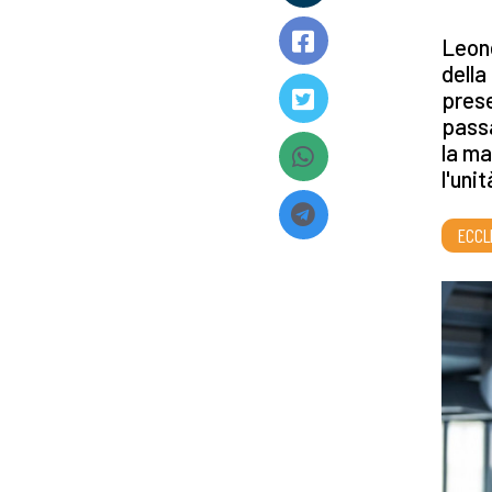
Leone
della
prese
passa
la ma
l'uni
ECCL