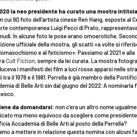
020 la neo presidente ha curato una mostra intitol
in cui 90 foto dell'artista cinese Ren Hang, esposte al 
'arte contemporanea Luigi Pecci di Prato, rappresentav
 nudi. In alcune foto le pose erano omoerotiche. Second
zione ufficiale della mostra, gli scatti «a volte si rifer
domasochismo e al feticismo». Passiamo al 2021 e alla
ra
Cult Fiction
, sempre da lei curata. La mostra fotogr
duceva i manifesti dei film a luci rosse apparsi nelle str
 tra il 1978 e il 1981. Perrella è già membro della Pontific
emia di Belle Arti sin dal giugno del 2022. A nominarla 
cesco.
viene da domandarsi
: non c’era un altro nome ugualm
ficato ma meno equivoco da scegliere come presidente 
ficia Accademia di Belle Arti al posto della Perrella?
amo a mettere in relazione questa nomina con alcuni fa