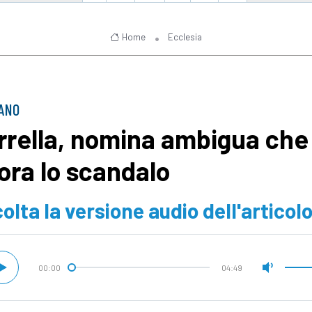
Home
Ecclesia
CANO
rrella, nomina ambigua che
iora lo scandalo
olta la versione audio dell'articol
00:00
04:49