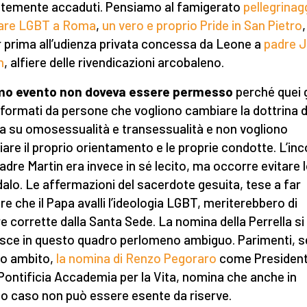
temente accaduti. Pensiamo al famigerato
pellegrinag
lare LGBT a Roma
,
un vero e proprio Pride in San Pietro
,
 prima all’udienza privata concessa da Leone a
padre 
n
, alfiere delle rivendicazioni arcobaleno.
imo evento non doveva essere permesso
perché quei 
formati da persone che vogliono cambiare la dottrina d
a su omosessualità e transessualità e non vogliono
are il proprio orientamento e le proprie condotte. L’in
adre Martin era invece in sé lecito, ma occorre evitare 
alo. Le affermazioni del sacerdote gesuita, tese a far
re che il Papa avalli l’ideologia LGBT, meriterebbero di
e corrette dalla Santa Sede. La nomina della Perrella si
isce in questo quadro perlomeno ambiguo. Parimenti, 
tro ambito,
la nomina di Renzo Pegoraro
come Presiden
 Pontificia Accademia per la Vita, nomina che anche in
o caso non può essere esente da riserve.