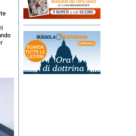
nte
ri
ando
er