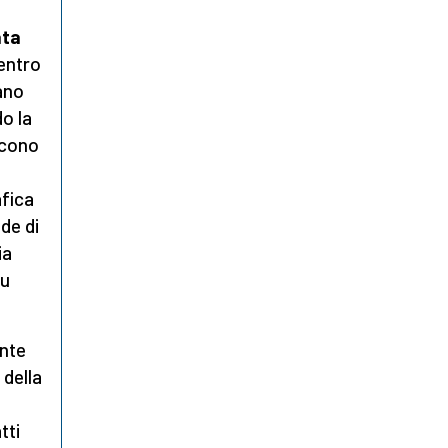
ata
Centro
ano
o la
iscono
afica
ade di
ia
fu
ente
della
tti