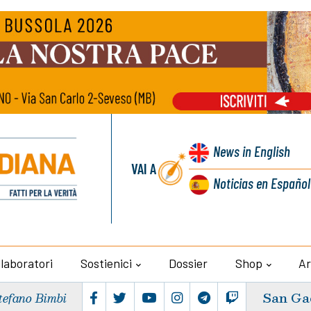
News
in English
VAI A
Noticias
en Español
llaboratori
Sostienici
Dossier
Shop
Ar
San Ga
tefano Bimbi