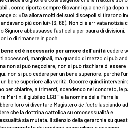
tabili, come riporta sempre Giovanni qualche riga dopo n
angelo: «Da allora molti dei suoi discepoli si tirarono in
 andavano più con lui» (6, 66). Non ci è arrivata notizia 
o Signore abbassasse l’asticella per paura di divisioni,
ioni o di rimanere in pochi.
 bene ed è necessario per amore dell’unità
cedere s
ti accessori, marginali, ma quando di mezzo ci può and
ina non si può negoziare, non si può rischiare di essere
ui, non si può cedere per un bene superiore, perché l’un
 un bene superiore alla verità. Occorre quindi intervenir
o per chiarire, altrimenti, scendendo nel concreto, le p
dre Martin, il giubileo LGBT e la nomina della Perrella
bbero loro sì diventare Magistero
de facto
lasciando ad
dere che la dottrina cattolica su omosessualità e
essualità sia mutata. Il silenzio della gerarchia su questi
be interpretato dai credenti come silenzio assenso,