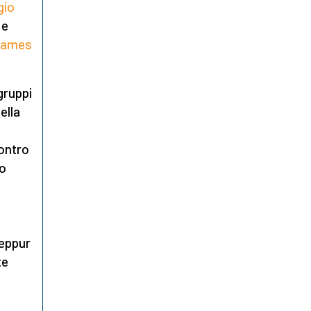
gio
 e
James
gruppi
ella
contro
lo
seppur
te