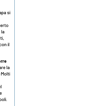
apa si
certo
 la
ti,
on il
orre
are la
«Molti
l
 e
oli.