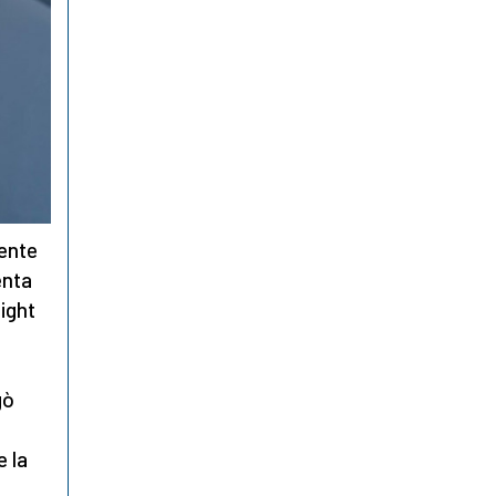
ente
enta
Night
gò
e la