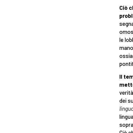
Ciò c
prob
segna
omose
le lo
mano 
ossia
ponti
Il te
mette
verit
dei s
lingu
lingu
sopra
Ciò c