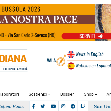
News
in English
VAI A
Noticias
en Español
llaboratori
Sostienici
Dossier
Shop
Ar
San Ga
tefano Bimbi