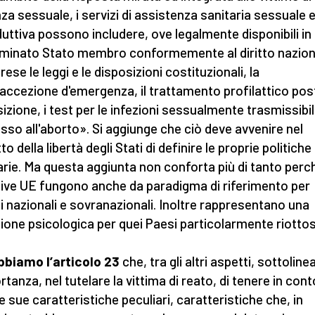
nza sessuale, i servizi di assistenza sanitaria sessuale 
duttiva possono includere, ove legalmente disponibili in
minato Stato membro conformemente al diritto nazion
ese le leggi e le disposizioni costituzionali, la
accezione d'emergenza, il trattamento profilattico pos
izione, i test per le infezioni sessualmente trasmissibil
esso all'aborto». Si aggiunge che ciò deve avvenire nel
to della libertà degli Stati di definire le proprie politiche
arie. Ma questa aggiunta non conforta più di tanto perch
tive UE fungono anche da paradigma di riferimento per
zi nazionali e sovranazionali. Inoltre rappresentano una
ione psicologica per quei Paesi particolarmente riottos
bbiamo l’articolo 23
che, tra gli altri aspetti, sottoline
rtanza, nel tutelare la vittima di reato, di tenere in cont
e sue caratteristiche peculiari, caratteristiche che, in