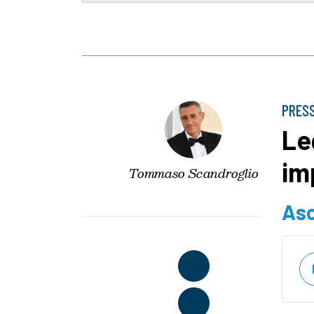
PRES
Le
im
Tommaso Scandroglio
Asc