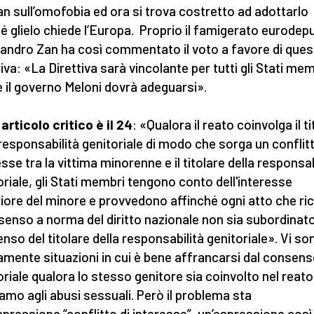
an sull’omofobia ed ora si trova costretto ad adottarlo
é glielo chiede l’Europa. Proprio il famigerato eurodep
andro Zan ha così commentato il voto a favore di ques
tiva: «La Direttiva sarà vincolante per tutti gli Stati mem
 il governo Meloni dovrà adeguarsi».
 articolo critico è il 24
: «Qualora il reato coinvolga il t
 responsabilità genitoriale di modo che sorga un conflitt
esse tra la vittima minorenne e il titolare della responsab
oriale, gli Stati membri tengono conto dell'interesse
iore del minore e provvedono affinché ogni atto che ri
nsenso a norma del diritto nazionale non sia subordinato
nso del titolare della responsabilità genitoriale». Vi so
amente situazioni in cui è bene affrancarsi dal consen
oriale qualora lo stesso genitore sia coinvolto nel reato
amo agli abusi sessuali. Però il problema sta
espressione “conflitto di interesse”, un’espressione così