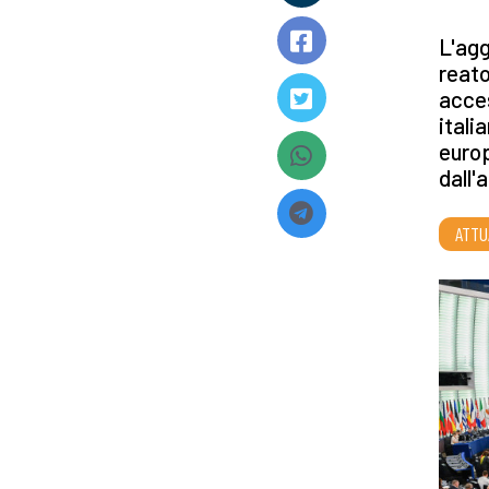
L'agg
reato
acces
itali
europ
dall'
ATTU