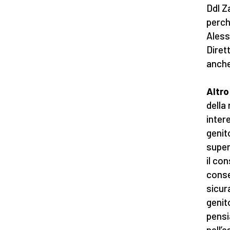
Ddl Z
perch
Aless
Diret
anche
Altro
della
inter
genit
super
il co
conse
sicur
genit
pensi
nell’