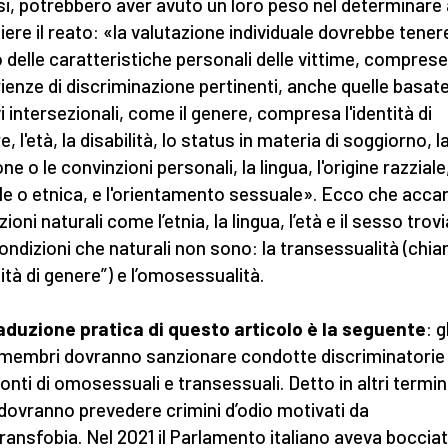
si, potrebbero aver avuto un loro peso nel determinare 
ere il reato: «la valutazione individuale dovrebbe tener
 delle caratteristiche personali delle vittime, comprese
ienze di discriminazione pertinenti, anche quelle basat
i intersezionali, come il genere, compresa l'identità di
, l'età, la disabilità, lo status in materia di soggiorno, l
one o le convinzioni personali, la lingua, l'origine razziale
le o etnica, e l'orientamento sessuale». Ecco che acca
ioni naturali come l’etnia, la lingua, l’età e il sesso tro
ondizioni che naturali non sono: la transessualità (chi
tità di genere”) e l’omosessualità.
aduzione pratica di questo articolo è la seguente
: g
 membri dovranno sanzionare condotte discriminatorie 
onti di omosessuali e transessuali. Detto in altri termini,
 dovranno prevedere crimini d’odio motivati da
ansfobia. Nel 2021 il Parlamento italiano aveva bocciato