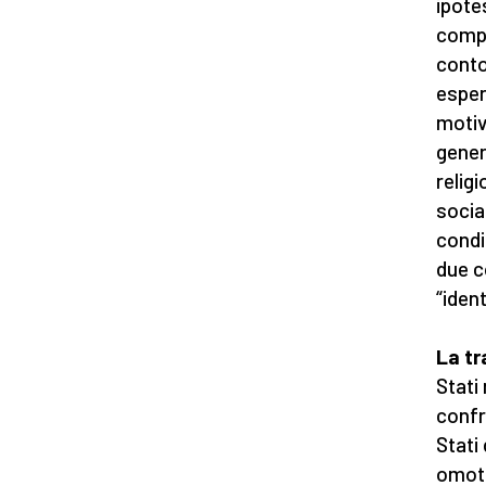
ipote
compi
conto
esper
motiv
genere
religi
socia
condiz
due c
“iden
La tr
Stati
confr
Stati
omotr