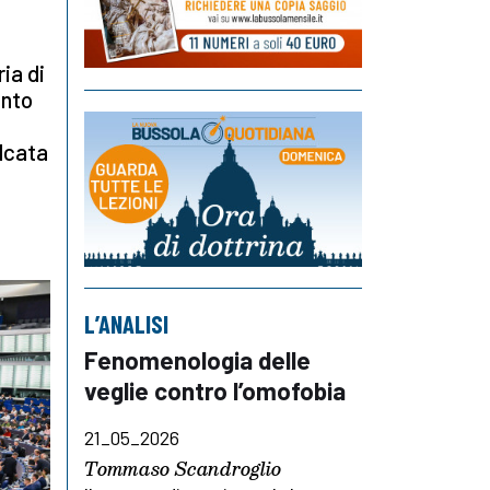
ia di
ento
lcata
L’ANALISI
Fenomenologia delle
veglie contro l’omofobia
21_05_2026
Tommaso Scandroglio