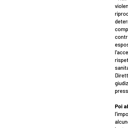
viole
ripro
deter
compr
contr
espos
l'acc
rispet
sanit
Diret
giudi
press
Poi a
l’impo
alcun