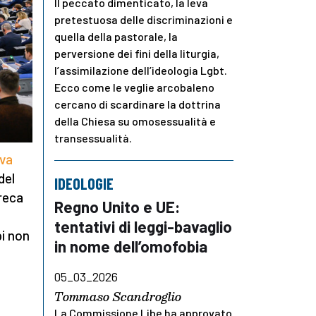
Il peccato dimenticato, la leva
pretestuosa delle discriminazioni e
quella della pastorale, la
perversione dei fini della liturgia,
l’assimilazione dell’ideologia Lgbt.
Ecco come le veglie arcobaleno
cercano di scardinare la dottrina
della Chiesa su omosessualità e
transessualità.
iva
del
IDEOLOGIE
 reca
Regno Unito e UE:
tentativi di leggi-bavaglio
pi non
in nome dell’omofobia
05_03_2026
Tommaso Scandroglio
La Commissione Libe ha approvato