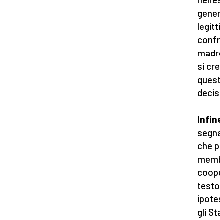
gener
legit
confro
madre
si cre
quest
decisi
Infin
segna
che p
membr
coope
testo
ipote
gli S