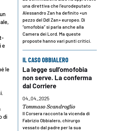
e
una direttiva che l’eurodeputato
Alessandro Zan ha definito «un
 un
pezzo del Ddl Zan» europeo. Di
ale,
“omofobia” si parla anche alla
Camera dei Lord. Ma queste
t-
proposte hanno vari punti critici.
i e
IL CASO OBBIALERO
La legge sull’omofobia
é le
non serve. La conferma
dal Corriere
i.
04_04_2025
Tommaso Scandroglio
a
Il Corsera racconta la vicenda di
o di
Fabrizio Obbialero, chirurgo
vessato dal padre per la sua