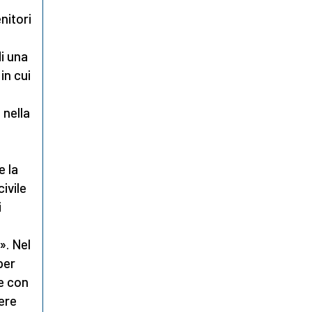
nitori
di una
in cui
 nella
e la
ivile
i
». Nel
per
e con
sere