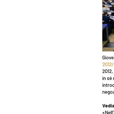
Giove
2012
2012,
in sé
introd
negozi
Vedia
«Nell