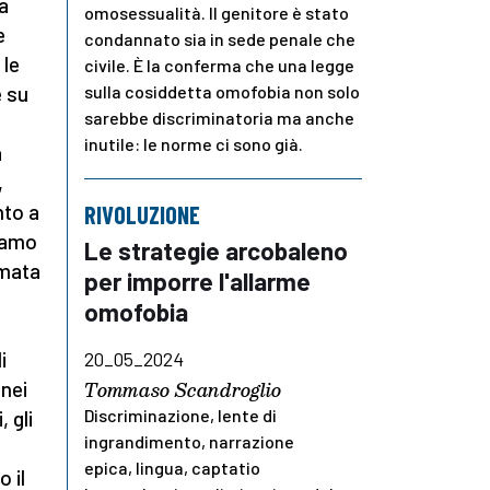
a
omosessualità. Il genitore è stato
e
condannato sia in sede penale che
 le
civile. È la conferma che una legge
e su
sulla cosiddetta omofobia non solo
sarebbe discriminatoria ma anche
inutile: le norme ci sono già.
a
,
nto a
RIVOLUZIONE
viamo
Le strategie arcobaleno
amata
per imporre l'allarme
omofobia
li
20_05_2024
Tommaso Scandroglio
nei
Discriminazione, lente di
 gli
ingrandimento, narrazione
epica, lingua, captatio
 il