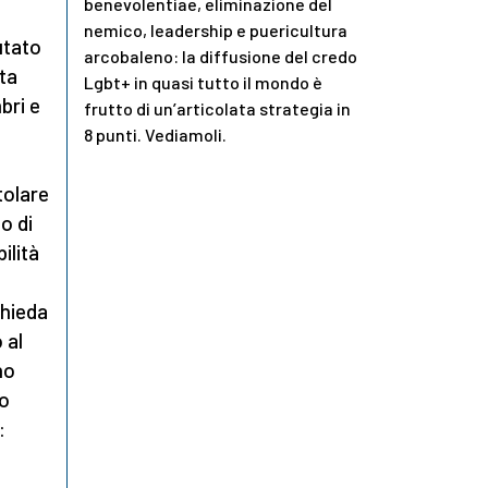
benevolentiae, eliminazione del
nemico, leadership e puericultura
utato
arcobaleno: la diffusione del credo
ta
Lgbt+ in quasi tutto il mondo è
bri e
frutto di un’articolata strategia in
8 punti. Vediamoli.
itolare
o di
ilità
chieda
 al
no
so
: