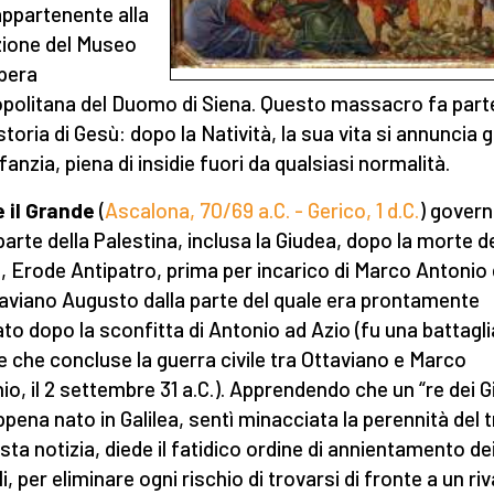
appartenente alla
zione del Museo
Opera
politana del Duomo di Siena. Questo massacro fa part
storia di Gesù: dopo la Natività, la sua vita si annuncia gi
nfanzia, piena di insidie fuori da qualsiasi normalità.
 il Grande
(
Ascalona, 70/69 a.C. - Gerico, 1 d.C.
) govern
parte della Palestina, inclusa la Giudea, dopo la morte d
, Erode Antipatro, prima per incarico di Marco Antonio 
taviano Augusto dalla parte del quale era prontamente
to dopo la sconfitta di Antonio ad Azio (fu una battagli
e che concluse la guerra civile tra Ottaviano e Marco
io, il 2 settembre 31 a.C.). Apprendendo che un “re dei G
ppena nato in Galilea, sentì minacciata la perennità del 
sta notizia, diede il fatidico ordine di annientamento de
i, per eliminare ogni rischio di trovarsi di fronte a un riv