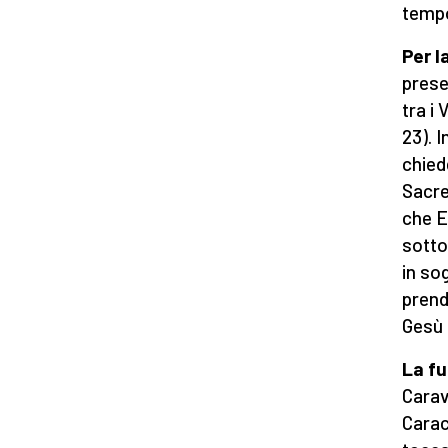
tempo
Per l
preser
tra i
23). 
chiede
Sacre
che E
sotto
in so
prend
Gesù 
La fu
Carav
Carac