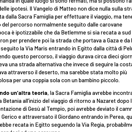
manda in quale luogo si sono fermati, ma si possono fa
elle ipotesi. Il Vangelo di Matteo non dice nulla sulla st
ta dalla Sacra Famiglia per effettuare il viaggio, ma te
 del percorso normalmente seguito dalle carovane
epoca è ipotizzabile che da Betlemme si sia recata a sud
ron per prendere poi la strada che portava a Gaza e da l
seguito la Via Maris entrando in Egitto dalla città di Pel
ndo questo percorso, il viaggio durava circa dieci giorn
eva una strada alternativa che invece di seguire la cost
va attraverso il deserto, ma sarebbe stata molto più
olosa per una coppia sola con un bambino piccolo.
do un’altra teoria
, la Sacra Famiglia avrebbe incontra
 Betania all’inizio del viaggio di ritorno a Nazaret dopo 
ntazione di Gesù al Tempio, poi avrebbe deviato il ca
a Gerico e attraversato il Giordano entrando in Perea, qu
rebbe recata in Egitto seguendo la Via Regia, probabil