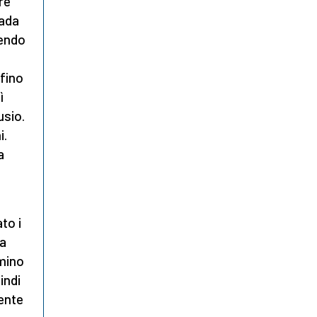
re
rada
nendo
 fino
ì
usio.
i.
a
to i
la
mmino
indi
mente