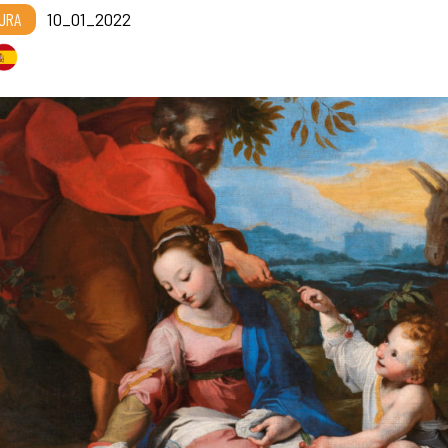
URA
10_01_2022