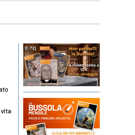
rato
 vita