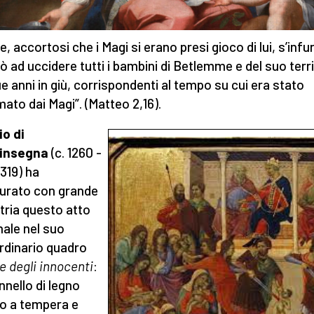
, accortosi che i Magi si erano presi gioco di lui, s’infur
 ad uccidere tutti i bambini di Betlemme e del suo terri
ue anni in giù, corrispondenti al tempo su cui era stato
mato dai Magi”. (Matteo 2,16).
o di
insegna
(c. 1260 -
1319) ha
gurato con grande
ria questo atto
nale nel suo
rdinario quadro
e degli innocenti
:
nnello di legno
to a tempera e