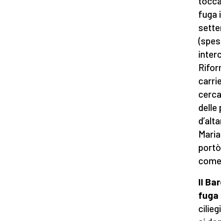
tocca
fuga 
sette
(spes
inter
Rifor
carri
cerca
delle
d’alt
Maria 
portò
come 
Il Ba
fuga 
cilieg