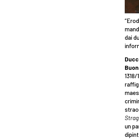
“Erode
mandò
dai d
infor
Ducci
Buon
1318/
raffi
maest
crimi
strao
Strag
un pa
dipin