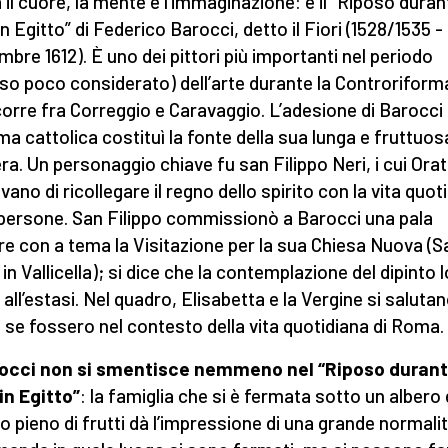
 il cuore, la mente e l’immaginazione: è il “Riposo duran
in Egitto” di Federico Barocci, detto il Fiori (1528/1535 -
mbre 1612). È uno dei pittori più importanti nel periodo
so poco considerato) dell’arte durante la Controriform
corre fra Correggio e Caravaggio. L’adesione di Barocci 
ma cattolica costituì la fonte della sua lunga e fruttuos
era. Un personaggio chiave fu san Filippo Neri, i cui Orat
vano di ricollegare il regno dello spirito con la vita quot
 persone. San Filippo commissionò a Barocci una pala
are con a tema la Visitazione per la sua Chiesa Nuova (S
in Vallicella); si dice che la contemplazione del dipinto l
 all’estasi. Nel quadro, Elisabetta e la Vergine si saluta
se fossero nel contesto della vita quotidiana di Roma.
rocci non si smentisce nemmeno nel “Riposo durant
in Egitto”
: la famiglia che si è fermata sotto un albero 
io pieno di frutti dà l’impressione di una grande normalit