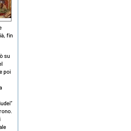
e
à, fin
ò su
el
e poi
a
iudei”
trono.
i
ale