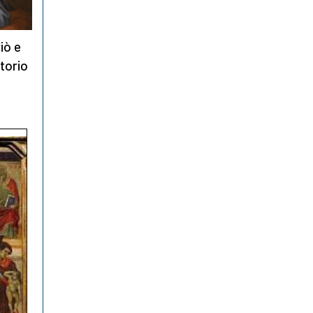
iò e
torio