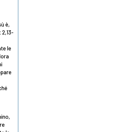
sù è,
 2,13-
te le
lora
ni
ppare
cché
nino,
are