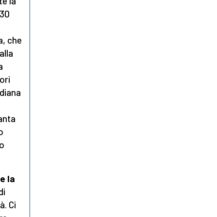
te la
 30
a, che
alla
a
ori
idiana
anta
o
no
e la
di
à. Ci