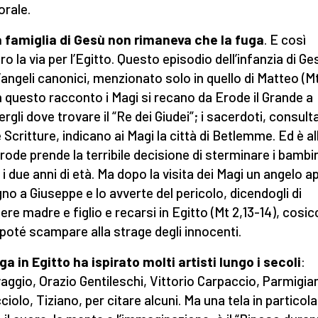
rale.
a famiglia di Gesù non rimaneva che la fuga
. E così
o la via per l’Egitto. Questo episodio dell’infanzia di Ge
 Vangeli canonici, menzionato solo in quello di Matteo (Mt
In questo racconto i Magi si recano da Erode il Grande a
rgli dove trovare il “Re dei Giudei”; i sacerdoti, consulta
 Scritture, indicano ai Magi la città di Betlemme. Ed è al
rode prende la terribile decisione di sterminare i bambi
 i due anni di età. Ma dopo la visita dei Magi un angelo a
gno a Giuseppe e lo avverte del pericolo, dicendogli di
ere madre e figlio e recarsi in Egitto (Mt 2,13-14), cosi
poté scampare alla strage degli innocenti.
ga in Egitto ha ispirato molti artisti lungo i secoli
:
aggio, Orazio Gentileschi, Vittorio Carpaccio, Parmigia
ciolo, Tiziano, per citare alcuni. Ma una tela in particol