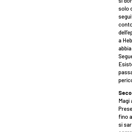
si do
solo d
segui
conto
dell’
a Heb
abbia 
Segue
Esist
passa
peric
Secon
Magi a
Prese
fino 
si sa