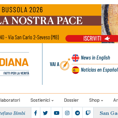
News
in English
VAI A
Noticias
en Español
llaboratori
Sostienici
Dossier
Shop
Ar
San Ga
tefano Bimbi