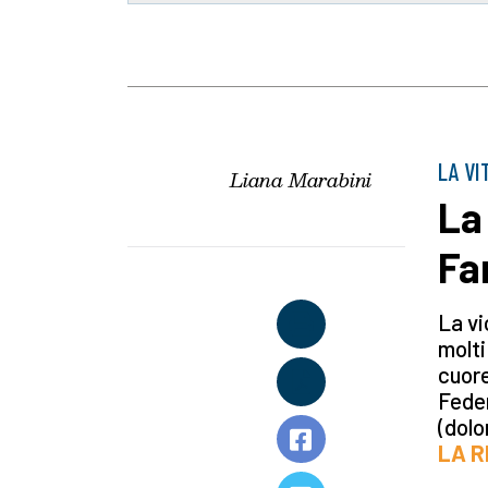
LA VI
Liana Marabini
La 
Fa
La vi
molti
cuore
Feder
(dolo
LA R