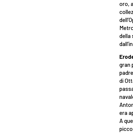
oro, 
colle
dell’
Metro
della 
dall’i
Erode
gran 
padre
di Ot
passa
naval
Anton
era a
A que
piccol