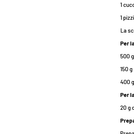
1 cucc
1 pizz
La sc
Per l
500 g
150 g
400 g
Per l
20 g 
Prep
Prepa