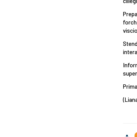
ciliegi
Prepa
forch
viscio
Stend
intera
Infor
super
Prima
(Lian