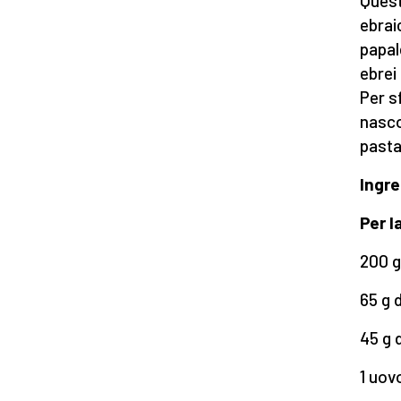
Quest
ebrai
papale
ebrei 
Per s
nasco
pasta 
Ingre
Per l
200 g
65 g 
45 g 
1 uovo