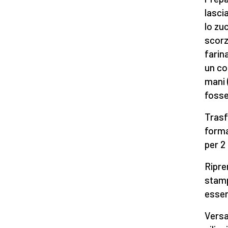
lascia
lo zuc
scorz
farin
un co
mani 
fosse
Trasf
forma 
per 2
Ripre
stamp
essere
Versa