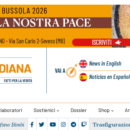
News
in English
VAI A
Noticias
en Español
llaboratori
Sostienici
Dossier
Shop
Ar
Trasfigurazio
efano Bimbi