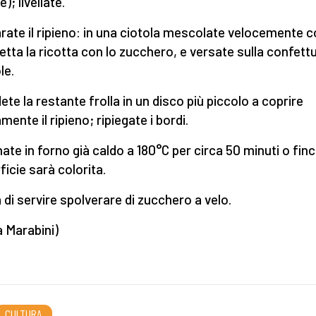
e); livellate.
rate il ripieno: in una ciotola mescolate velocemente c
etta la ricotta con lo zucchero, e versate sulla confettu
le.
ete la restante frolla in un disco più piccolo a coprire
mente il ripieno; ripiegate i bordi.
nate in forno già caldo a 180°C per circa 50 minuti o finc
ficie sarà colorita.
 di servire spolverare di zucchero a velo.
a Marabini)
CULTURA