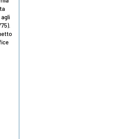
omia
ta
 agli
775).
Ghetto
fice