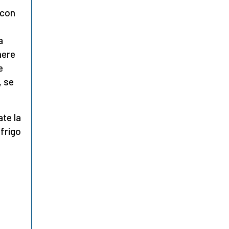
o con
a
nere
e
, se
te la
 frigo