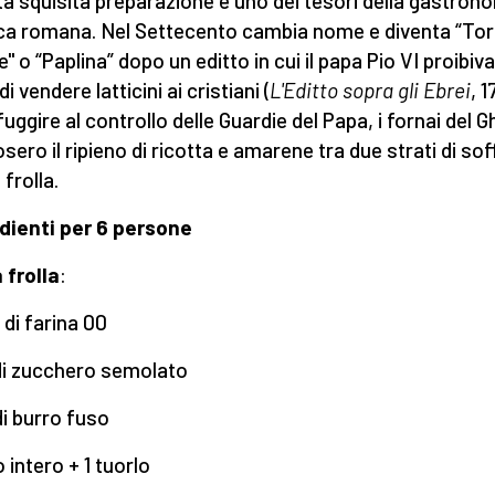
a squisita preparazione è uno dei tesori della gastron
ca romana. Nel Settecento cambia nome e diventa “Tor
" o “Paplina” dopo un editto in cui il papa Pio VI proibiva
di vendere latticini ai cristiani (
L'Editto sopra gli Ebrei
, 1
fuggire al controllo delle Guardie del Papa, i fornai del 
sero il ripieno di ricotta e amarene tra due strati di sof
frolla.
dienti per 6 persone
a frolla
:
 di farina 00
di zucchero semolato
di burro fuso
 intero + 1 tuorlo