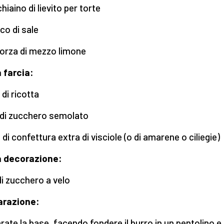
hiaino di lievito per torte
ico di sale
orza di mezzo limone
a farcia:
 di ricotta
 di zucchero semolato
 di confettura extra di visciole (o di amarene o ciliegie)
a decorazione:
di zucchero a velo
arazione:
rate la base, facendo fondere il burro in un pentolino e