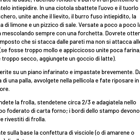
telo intiepidire. In una ciotola sbattete l’uovo e il tuorl
chero, unite anche il lievito, il burro fuso intiepidito, la
a di limone e un pizzico di sale. Versate a poco a poco l
a mescolando sempre con una forchetta. Dovrete otte
mposto che si stacca dalle pareti ma non si attacca all
(se fosse troppo mollo e appiccicoso unite poca farina
 troppo secco, aggiungete un goccio di latte).
erite su un piano infarinato e impastate brevemente. Da
di una palla, avvolgete nella pellicola e fate riposare in
 ore.
ndete la frolla, stendetene circa 2/3 e adagiatela nello
o foderato di carta forno; i bordi dello stampo devono
 rivestiti di frolla.
te sulla base la confettura di visciole (o di amarene o