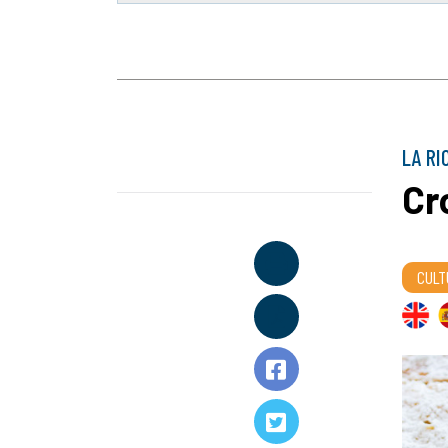
LA RI
Cro
CULT