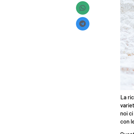
La ri
varie
noi c
con l