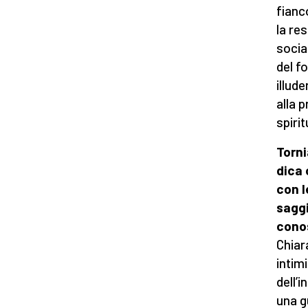
fianc
la re
social
del f
illud
alla 
spiri
Torni
dica 
con l
saggi
conos
Chiar
intim
dell’
una g