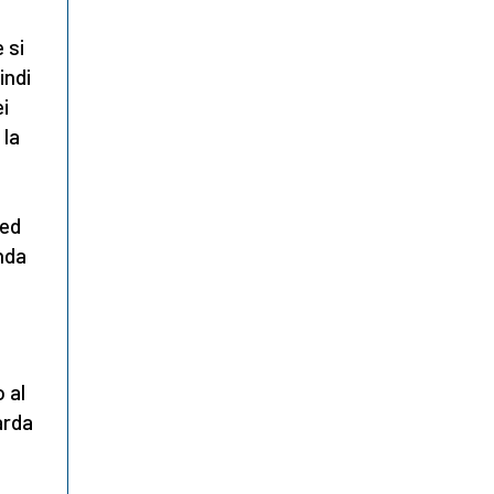
 si
indi
ei
 la
 ed
nda
 al
arda