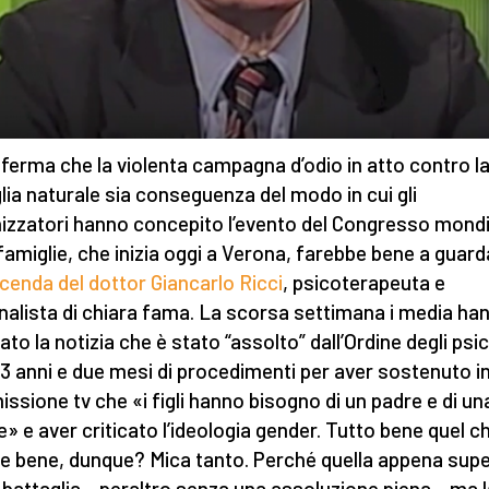
fferma che la violenta campagna d’odio in atto contro l
lia naturale sia conseguenza del modo in cui gli
izzatori hanno concepito l’evento del Congresso mondi
 famiglie, che inizia oggi a Verona, farebbe bene a guar
icenda del dottor Giancarlo Ricci
, psicoterapeuta e
nalista di chiara fama. La scorsa settimana i media ha
ato la notizia che è stato “assolto” dall’Ordine degli psi
3 anni e due mesi di procedimenti per aver sostenuto i
issione tv che «i figli hanno bisogno di un padre e di un
» e aver criticato l’ideologia gender. Tutto bene quel c
ce bene, dunque? Mica tanto. Perché quella appena sup
 battaglia – peraltro senza una assoluzione piena – ma l