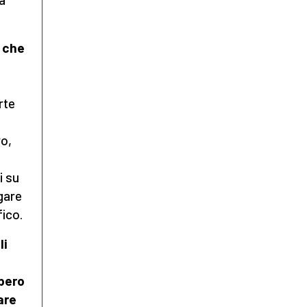
 che
rte
ro,
i su
egare
fico.
li
bbero
are