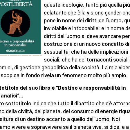
queste ideologie, tanto più quella più
eclatante che è la visione gender che
pone in nome dei diritti dell’uomo, qu
inviolabile e intoccabile: e in nome d
diritti dell’uomo si deve avanzare per
costruzione di un nuovo concetto di
sessualità, che ha delle implicazioni
sociali, che ha dei tornaconti sociali
mici, di gestione geopolitica della società. La mia vice
scopica in fondo rivela un fenomeno molto più ampio.
ttotitolo del suo libro è “Destino e responsabilità in
analisi
”…
o sottotitolo indica che tutto il dibattito che c’è attorno
no della civiltà, del pianeta, del consumo di energie rigu
ssitura di un destino accanto a quello dell’uomo. Noi
amo vivere e sopravvivere se il pianeta vive, si dice, e a