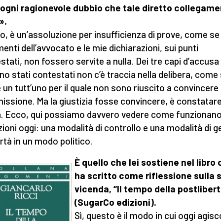
 ogni ragionevole dubbio che tale diretto collegam
».
o, è un’assoluzione per insufficienza di prove, come se 
enti dell’avvocato e le mie dichiarazioni, sui punti
stati, non fossero servite a nulla. Dei tre capi d’accusa
no stati contestati non c’è traccia nella delibera, come
 un tutt’uno per il quale non sono riuscito a convincere 
ssione. Ma la giustizia fosse convincere, è constatar
à. Ecco, qui possiamo davvero vedere come funzionano
uzioni oggi: una modalità di controllo e una modalità di g
ertà in un modo politico.
È quello che lei sostiene nel libro
ha scritto come riflessione sulla 
vicenda, “Il tempo della postliber
(SugarCo edizioni).
Sì, questo è il modo in cui oggi agis