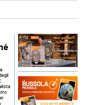
ché
na
degli
E
alista
ntro
un
a