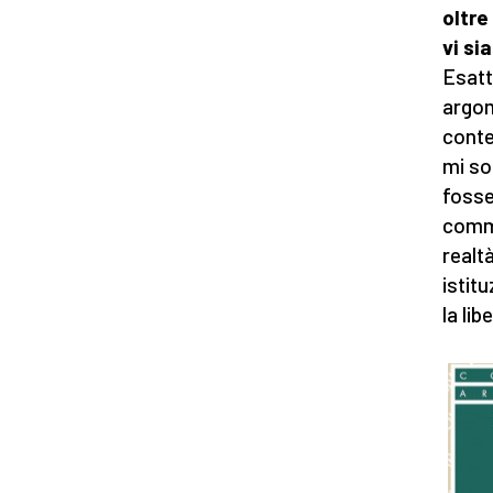
oltre
vi sia
Esatt
argom
conte
mi so
fosse
commi
realt
istit
la lib