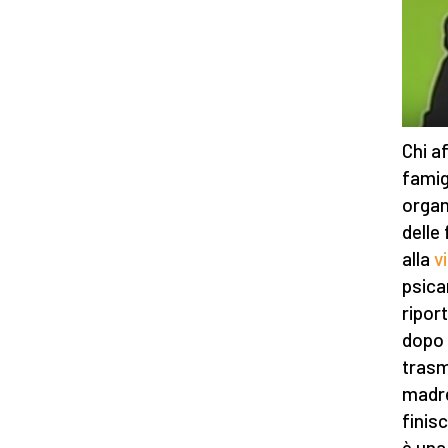
Chi a
famig
organ
delle
alla
v
psica
riport
dopo 
trasm
madre
finis
è una