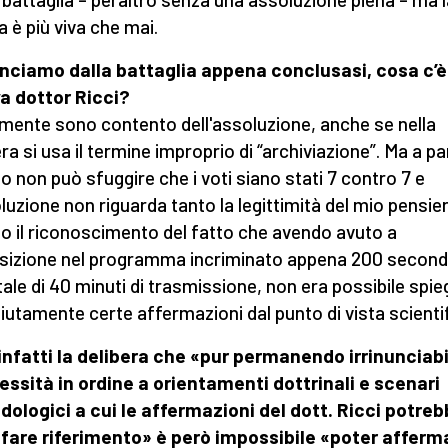
a è più viva che mai.
ciamo dalla battaglia appena conclusasi, cosa c’è
a dottor Ricci?
mente sono contento dell'assoluzione, anche se nella
era si usa il termine improprio di “archiviazione”. Ma a pa
o non può sfuggire che i voti siano stati 7 contro 7 e
oluzione non riguarda tanto la legittimità del mio pensie
o il riconoscimento del fatto che avendo avuto a
sizione nel programma incriminato appena 200 second
tale di 40 minuti di trasmissione, non era possibile spi
utamente certe affermazioni dal punto di vista scienti
infatti la delibera che «pur permanendo irrinunciabi
essità in ordine a orientamenti dottrinali e scenari
ologici a cui le affermazioni del dott. Ricci potre
 fare riferimento» è però impossibile «poter afferm