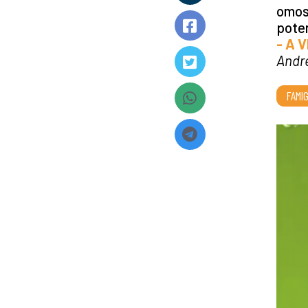
omose
poten
- A 
Andr
FAMIG