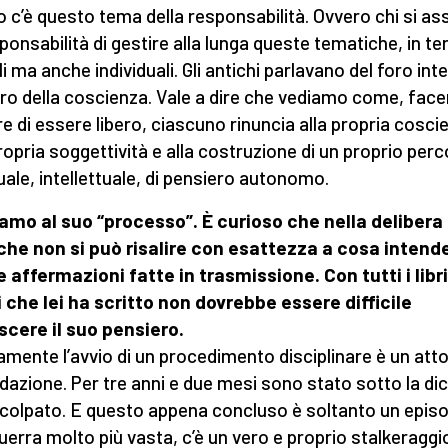
o c’è questo tema della responsabilità. Ovvero chi si a
sponsabilità di gestire alla lunga queste tematiche, in te
i ma anche individuali. Gli antichi parlavano del foro int
oro della coscienza. Vale a dire che vediamo come, fac
ere di essere libero, ciascuno rinuncia alla propria cosci
propria soggettività e alla costruzione di un proprio per
tuale, intellettuale, di pensiero autonomo.
amo al suo “processo”. È curioso che nella delibera 
che non si può risalire con esattezza a cosa intend
e affermazioni fatte in trasmissione. Con tutti i libri 
 che lei ha scritto non dovrebbe essere difficile
cere il suo pensiero.
amente l’avvio di un procedimento disciplinare è un atto
idazione. Per tre anni e due mesi sono stato sotto la dic
incolpato. E questo appena concluso è soltanto un episo
uerra molto più vasta, c’è un vero e proprio stalkeraggi