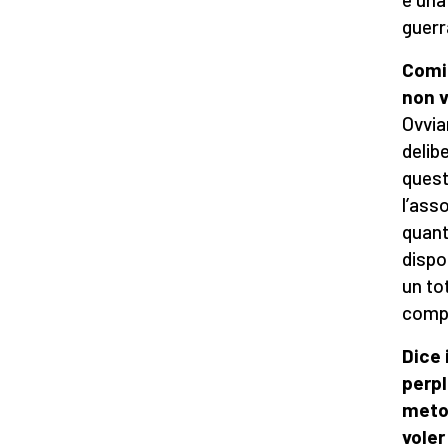
guerr
Comin
non v
Ovvia
delib
quest
l’ass
quant
dispo
un to
compi
Dice 
perpl
metod
voler