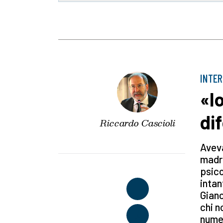
INTER
«I
di
Riccardo Cascioli
Aveva
madre
psico
intan
Gianc
chi n
numer