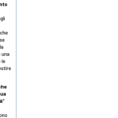
ento
gli
 che
 se
la
e una
 le
estire
 che
sua
tà”
cono