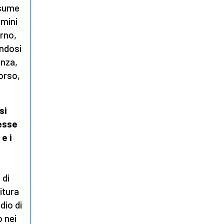
ssume
rmini
erno,
endosi
enza,
corso,
si
esse
e i
 di
itura
dio di
o nei