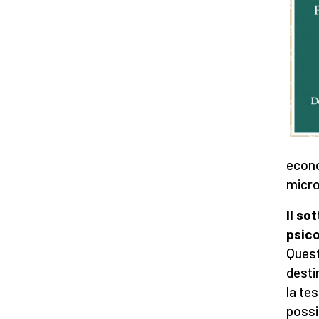
econo
micro
Il so
psico
Quest
desti
la te
possi