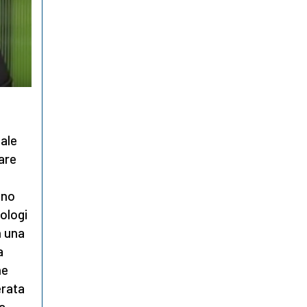
a
ale
dare
nno
cologi
n una
a
he
erata
a