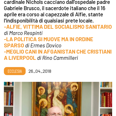
cardinale Nichols cacciano dall'ospedale padre
Gabriele Brusco, il sacerdote italiano che il 16
aprile era corso al capezzale di Alfie, stante
l'indisponibilità di qualsiasi prete locale.
-ALFIE, VITTIMA DEL SOCIALISMO SANITARIO
di Marco Respinti
-LA POLITICA SI MUOVE MA IN ORDINE
SPARSO
di Ermes Dovico
-MEGLIO CANI IN AFGANISTAN CHE CRISTIANI
A LIVERPOOL
di Rino Cammilleri
ECCLESIA
26_04_2018