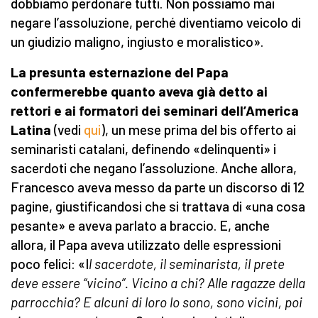
dobbiamo perdonare tutti. Non possiamo mai
negare l’assoluzione, perché diventiamo veicolo di
un giudizio maligno, ingiusto e moralistico».
L
a presunta
esternazione del Papa
conferm
erebbe
quanto aveva già detto ai
rettori e ai formatori dei seminari dell’America
Latina
(vedi
qui
), un mese prima del bis offerto ai
seminaristi catalani, definendo «delinquenti» i
sacerdoti che negano l’assoluzione. Anche allora,
Francesco aveva messo da parte un discorso di 12
pagine, giustificandosi che si trattava di «una cosa
pesante» e aveva parlato a braccio. E, anche
allora, il Papa aveva utilizzato delle espressioni
poco felici: «I
l sacerdote, il seminarista, il prete
deve essere “vicino”. Vicino a chi? Alle ragazze della
parrocchia? E alcuni di loro lo sono, sono vicini, poi