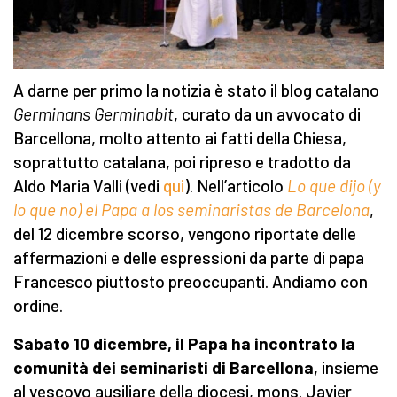
A darne per primo la notizia è stato il blog catalano
Germinans Germinabit
, curato da un avvocato di
Barcellona, molto attento ai fatti della Chiesa,
soprattutto catalana, poi ripreso e tradotto da
Aldo Maria Valli (vedi
qui
). Nell’articolo
Lo que dijo (y
lo que no) el Papa a los seminaristas de Barcelona
,
del 12 dicembre scorso, vengono riportate delle
affermazioni e delle espressioni da parte di papa
Francesco piuttosto preoccupanti. Andiamo con
ordine.
Sabato 10 dicembre, il Papa ha incontrato la
comunità dei seminaristi di Barcellona
, insieme
al vescovo ausiliare della diocesi, mons. Javier