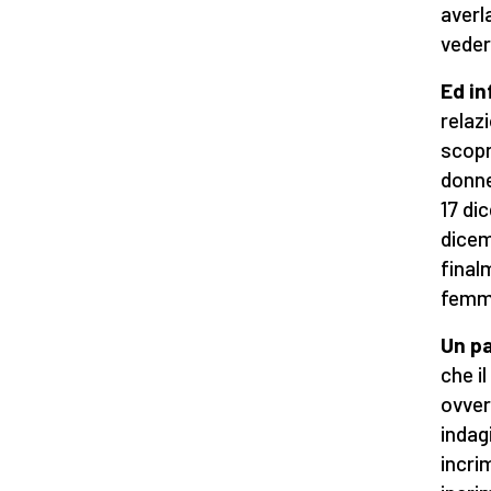
averl
veder
Ed in
relaz
scopr
donne
17 dic
dicem
final
femmi
Un pa
che i
ovvero
indag
incri