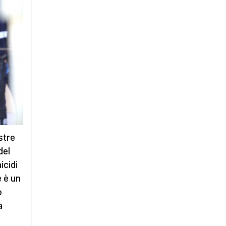
stre
del
icidi
 è un
o
a