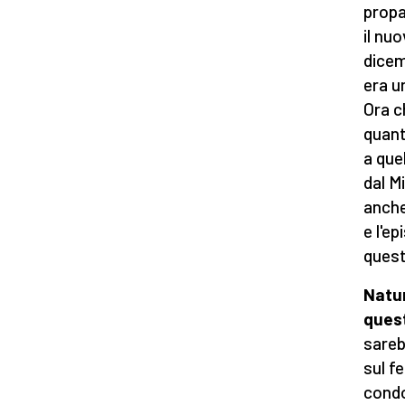
propa
il nuo
dicem
era u
Ora c
quant
a quel
dal Mi
anche
e l'e
quest
Natur
ques
sareb
sul f
condo