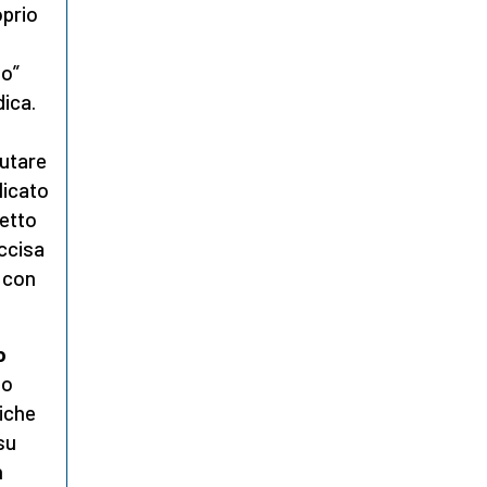
oprio
io”
dica.
utare
licato
detto
ccisa
a con
o
io
tiche
su
n