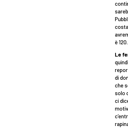
conti
sareb
Pubbl
costa
avrem
è 120.
Le fe
quindi
repor
di do
che s
solo 
ci di
motiv
c’ent
rapin