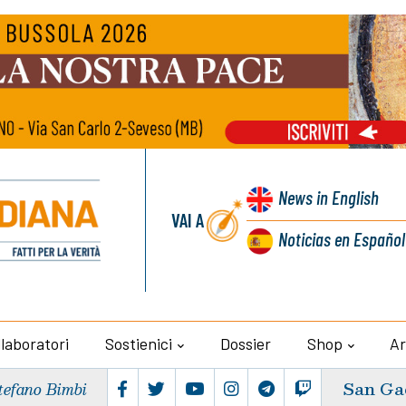
News
in English
VAI A
Noticias
en Español
llaboratori
Sostienici
Dossier
Shop
Ar
San Ga
tefano Bimbi