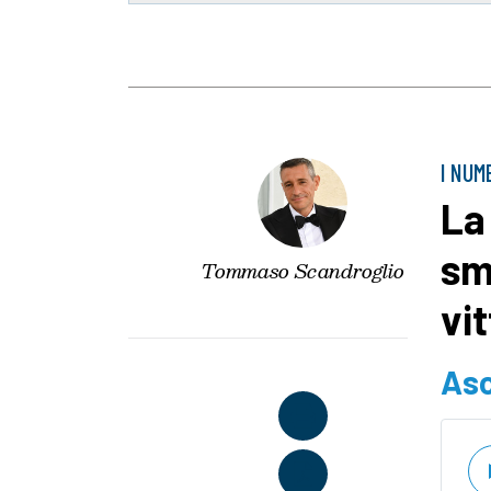
I NUM
La
sm
Tommaso Scandroglio
vi
Asc