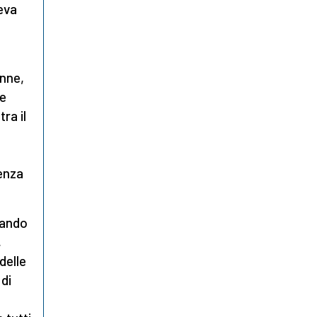
eva
onne,
me
ra il
enza
ando
,
delle
 di