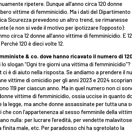
nuamente ripetere. Dunque all’anno circa 120 donne
bero vittime di femminicidio. Ma i dati del Dipartimento 
ica Sicurezza prevedono un altro trend, se rimanesse
nte (e non si vede il motivo per ipotizzare l’opposto):
mo circa 12 donne all’anno vittime di femminicidio. E 1
 Perché 120 è dieci volte 12.
mministe & co. dove hanno ricavato il numero di 12
 lo slogan “Ogni tre giorni una vittima di femminicidio”? 
t ci è di aiuto nella risposta. Se andiamo a prendere il 
nne vittime di omicidio per gli anni 2023 e 2024 scopri
ono 119 per ciascun anno. Ma in quel numero non ci son
donne vittime di femminicidio, ossia uccise in quanto 
ce la legge, ma anche donne assassinate per tutta una se
i che con l’appartenenza al sesso femminile della vitti
rano nulla: per lucrare l’eredità, per vendette malavitose
a finita male, etc. Per paradosso chi ha sgretolato la