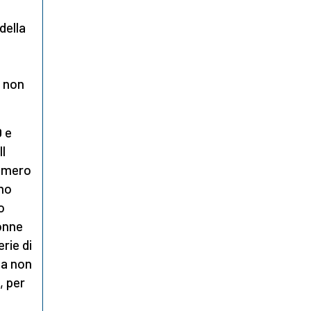
della
2 non
0
e
Il
numero
amo
o
donne
rie di
ma non
, per