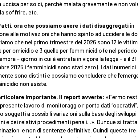
a uccisa per soldi, perché malata gravemente e non vol
la soffrire, etc.
fatti, ora che possiamo avere i dati disaggregati
in
ione alle motivazioni che hanno spinto ad uccidere le d
iamo che nel primo trimestre del 2026 sono 12 le vitti
 per omicidio e 3 quelle per femminicidio (e nel periodo t
embre – giorno in cui è entrata in vigore la legge - e il 31
bre 2025 i femminicidi sono stati zero). I dati numerici
mente sono distinti e possiamo concludere che l’emerg
nicidio non esiste.
rticolare importante. Il report avverte:
«Fermo rest
l presente lavoro di monitoraggio riporta dati “operativi”
 soggetti a possibili variazioni sulla base degli sviluppi 
ini e dei relativi procedimenti penali…». Dunque si tratta
minazioni e non di sentenze definitive. Quindi queste tre