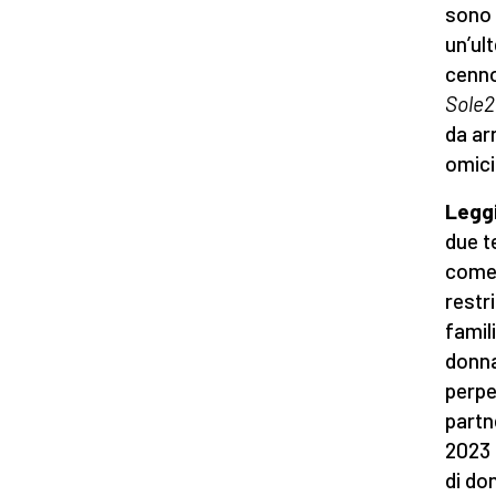
sono 
un’ult
cenno
Sole
da ar
omicid
Legg
due t
come 
restr
famil
donna
perpe
partne
2023 
di do