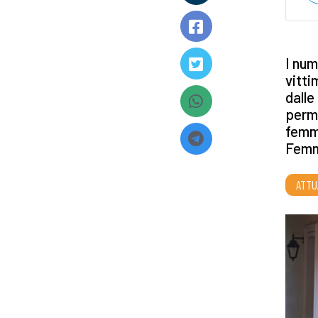
I num
vitti
dalle
perme
femmi
Femmi
ATTU