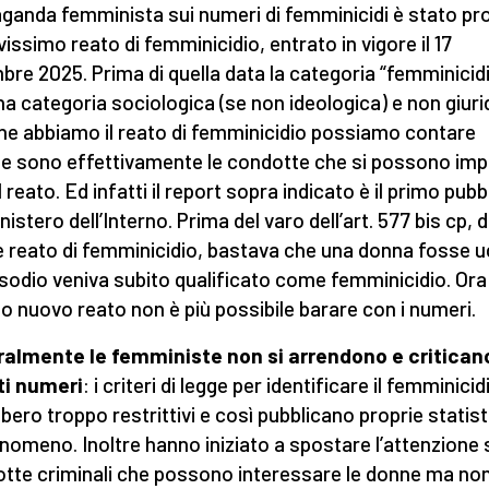
ganda femminista sui numeri di femminicidi è stato pr
vissimo reato di femminicidio, entrato in vigore il 17
bre 2025. Prima di quella data la categoria “femminicid
na categoria sociologica (se non ideologica) e non giuri
he abbiamo il reato di femminicidio possiamo contare
e sono effettivamente le condotte che si possono imp
 reato. Ed infatti il report sopra indicato è il primo pubb
nistero dell’Interno. Prima del varo dell’art. 577 bis cp, 
 reato di femminicidio, bastava che una donna fosse u
pisodio veniva subito qualificato come femminicidio. Or
o nuovo reato non è più possibile barare con i numeri.
almente le femministe non si arrendono e critican
ti numeri
: i criteri di legge per identificare il femminicid
bero troppo restrittivi e così pubblicano proprie statis
enomeno. Inoltre hanno iniziato a spostare l’attenzione 
tte criminali che possono interessare le donne ma no