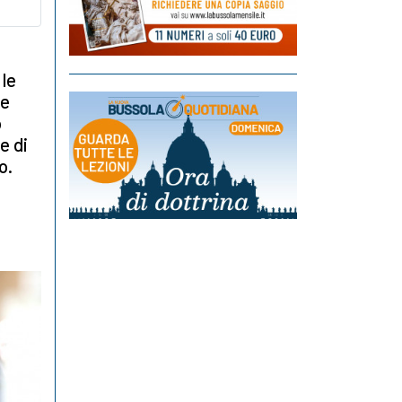
 le
te
o
e di
o.