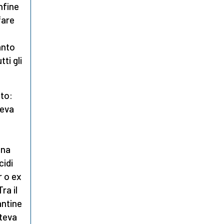
nfine
fare
anto
ti gli
to:
deva
una
cidi
r o ex
ra il
antine
oteva