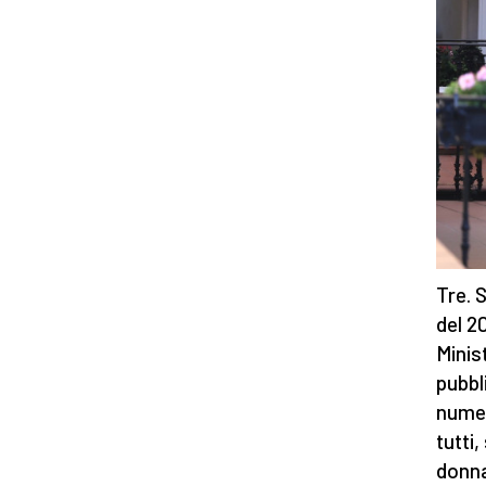
Tre. 
del 2
Minis
pubbl
numer
tutti
donna