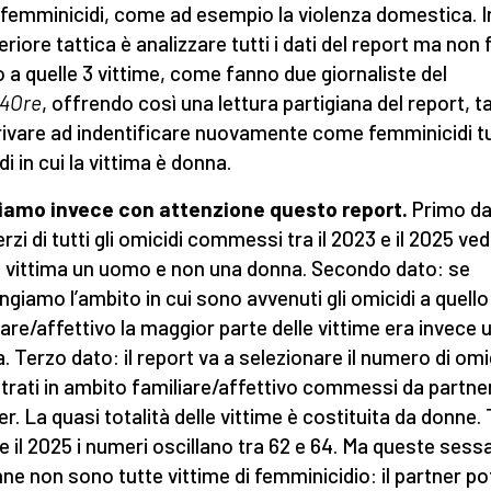
femminicidi, come ad esempio la violenza domestica. I
eriore tattica è analizzare tutti i dati del report ma non 
 a quelle 3 vittime, come fanno due giornaliste del
24Ore
, offrendo così una lettura partigiana del report, t
rivare ad indentificare nuovamente come femminicidi tut
i in cui la vittima è donna.
iamo invece con attenzione questo report.
Primo da
erzi di tutti gli omicidi commessi tra il 2023 e il 2025 ve
vittima un uomo e non una donna. Secondo dato: se
ingiamo l’ambito in cui sono avvenuti gli omicidi a quello
iare/affettivo la maggior parte delle vittime era invece 
. Terzo dato: il report va a selezionare il numero di omi
trati in ambito familiare/affettivo commessi da partne
r. La quasi totalità delle vittime è costituita da donne. T
e il 2025 i numeri oscillano tra 62 e 64. Ma queste sess
nne non sono tutte vittime di femminicidio: il partner p