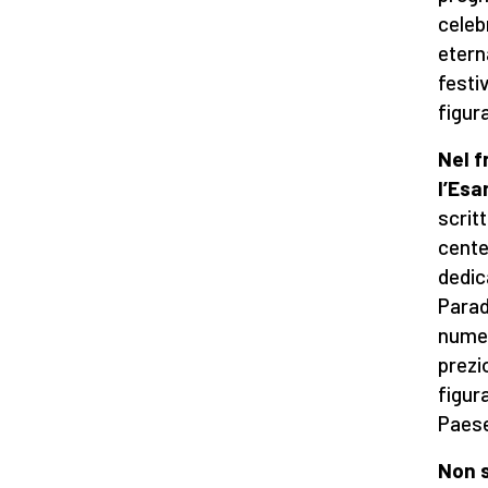
celeb
etern
festi
figur
Nel f
l’Esa
scrit
cente
dedic
Parad
numer
prezi
figura
Paese
Non s