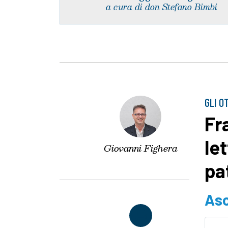
a cura di don Stefano Bimbi
GLI O
Fr
le
Giovanni Fighera
pa
Asc