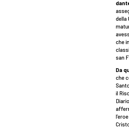
dant
asseg
della
matur
avess
che i
class
san F
Da qu
che c
Santo
il Ri
Diari
affer
l’ero
Crist