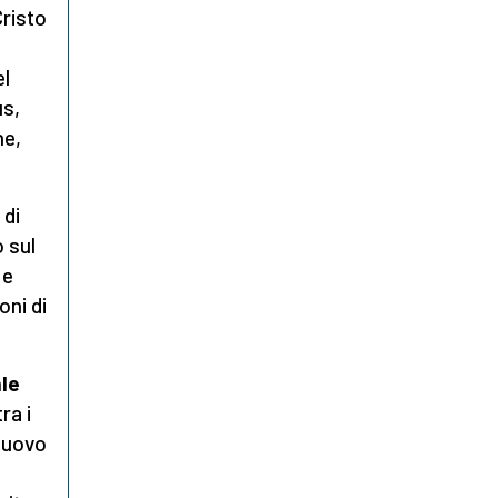
Cristo
el
us,
ne,
 di
 sul
 e
oni di
ale
ra i
 nuovo