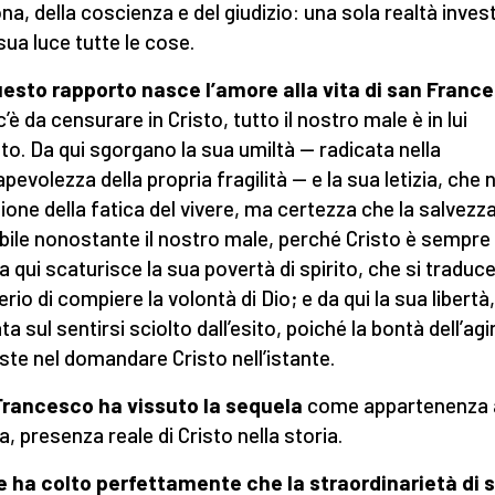
na, della coscienza e del giudizio: una sola realtà inves
sua luce tutte le cose.
esto rapporto nasce l’amore alla vita di san Franc
c’è da censurare in Cristo, tutto il nostro male è in lui
to. Da qui sgorgano la sua umiltà — radicata nella
pevolezza della propria fragilità — e la sua letizia, che 
ione della fatica del vivere, ma certezza che la salvezz
bile nonostante il nostro male, perché Cristo è sempre
Da qui scaturisce la sua povertà di spirito, che si traduce
rio di compiere la volontà di Dio; e da qui la sua libertà,
a sul sentirsi sciolto dall’esito, poiché la bontà dell’agi
ste nel domandare Cristo nell’istante.
rancesco ha vissuto la sequela
come appartenenza a
a, presenza reale di Cristo nella storia.
 ha colto perfettamente che la straordinarietà di 