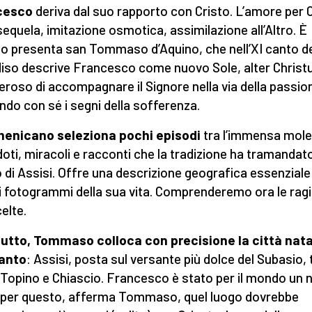
cesco
deriva dal suo rapporto con Cristo. L’amore per 
 sequela, imitazione osmotica, assimilazione all’Altro. È
o presenta san Tommaso d’Aquino, che nell’XI canto d
iso descrive Francesco come nuovo Sole, alter Christ
eroso di accompagnare il Signore nella via della passio
ndo con sé i segni della sofferenza.
menicano seleziona pochi episodi
tra l’immensa mole
oti, miracoli e racconti che la tradizione ha tramandato
 di Assisi. Offre una descrizione geografica essenziale
i fotogrammi della sua vita. Comprenderemo ora le ragi
celte.
utto, Tommaso colloca con precisione la città nat
Santo
: Assisi, posta sul versante più dolce del Subasio, t
 Topino e Chiascio. Francesco è stato per il mondo un
 per questo, afferma Tommaso, quel luogo dovrebbe