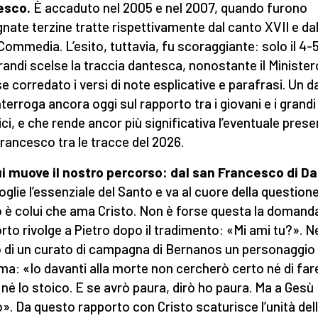
esco.
È accaduto nel 2005 e nel 2007, quando furono
nate terzine tratte rispettivamente dal canto XVII e dal
 Commedia. L’esito, tuttavia, fu scoraggiante: solo il 4-
andi scelse la traccia dantesca, nonostante il Minister
e corredato i versi di note esplicative e parafrasi. Un d
nterroga ancora oggi sul rapporto tra i giovani e i grandi
ici, e che rende ancor più significativa l’eventuale prese
rancesco tra le tracce del 2026.
i muove il nostro percorso: dal san Francesco di D
oglie l’essenziale del Santo e va al cuore della questione
 è colui che ama Cristo. Non è forse questa la domand
sorto rivolge a Pietro dopo il tradimento: «Mi ami tu?». N
o di un curato di campagna di Bernanos un personaggio
ma: «Io davanti alla morte non cercherò certo né di far
e né lo stoico. E se avrò paura, dirò ho paura. Ma a Gesù
o». Da questo rapporto con Cristo scaturisce l’unità del