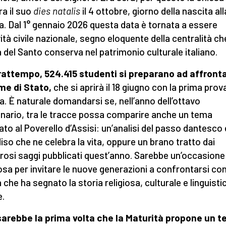
ra il suo
dies natalis
il 4 ottobre, giorno della nascita all
a. Dal 1° gennaio 2026 questa data è tornata a essere
vità civile nazionale, segno eloquente della centralità ch
a del Santo conserva nel patrimonio culturale italiano.
rattempo, 524.415 studenti si preparano ad affront
me di Stato,
che si aprirà il 18 giugno con la prima prov
ta. È naturale domandarsi se, nell’anno dell’ottavo
nario, tra le tracce possa comparire anche un tema
ato al Poverello d’Assisi: un’analisi del passo dantesco 
iso che ne celebra la vita, oppure un brano tratto dai
osi saggi pubblicati quest’anno. Sarebbe un’occasione
osa per invitare le nuove generazioni a confrontarsi co
 che ha segnato la storia religiosa, culturale e linguisti
.
arebbe la prima volta che la Maturità propone un t