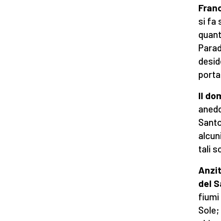
Fran
si fa
quant
Parad
desid
porta
Il do
anedd
Santo
alcun
tali s
Anzit
del 
fiumi
Sole;