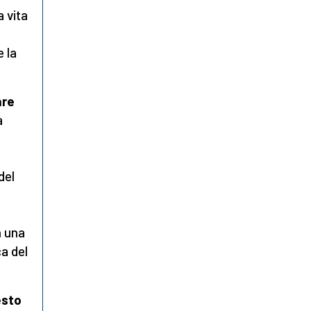
a vita
e la
are
a
del
n una
ca del
esto