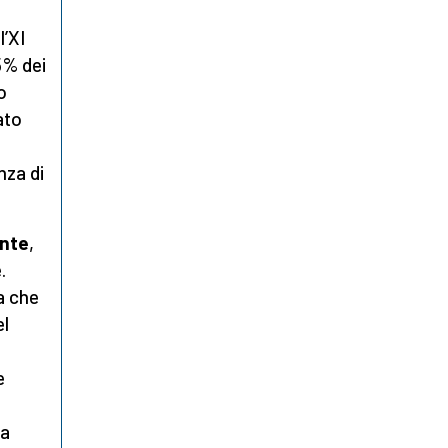
l’XI
5% dei
o
ato
nza di
ante
,
.
a che
el
e
la