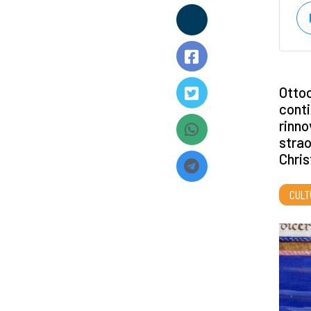
Ottoc
conti
rinno
strao
Chris
CULT