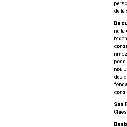
perso
della 
Da qu
nulla 
reden
consa
rimoz
possi
noi. 
deside
fondat
consi
San F
Chies
Dante