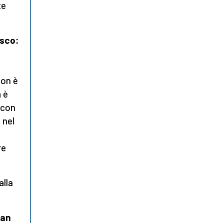
te
esco:
non è
a è
 con
 nel
re
lla
san