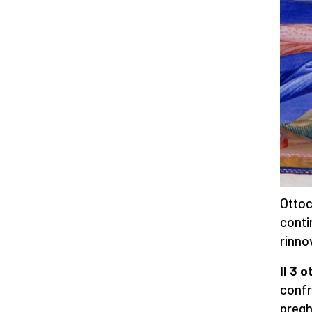
Ottoc
conti
rinno
Il 3 
confr
pregh