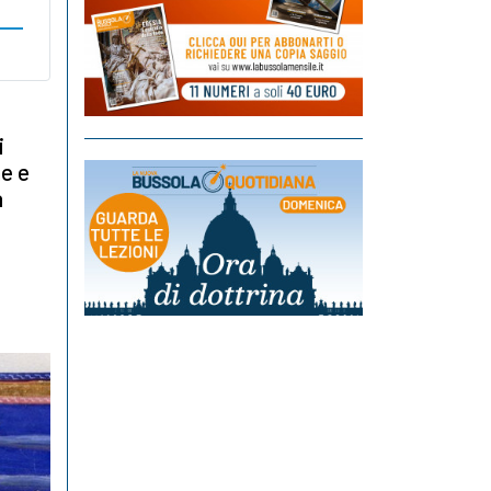
i
ne e
a