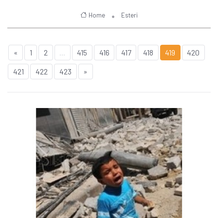
Home
Esteri
«
1
2
...
415
416
417
418
419
420
421
422
423
»