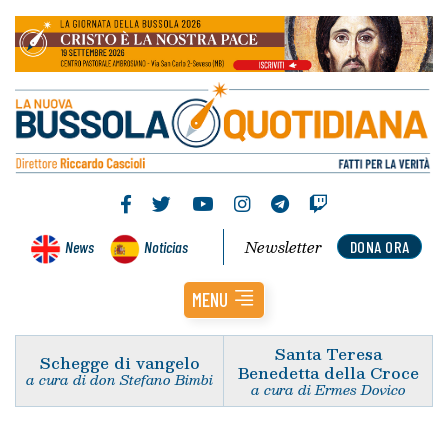
Newsletter
News
Noticias
DONA ORA
MENU
Santa Teresa
Schegge di vangelo
Benedetta della Croce
a cura di don Stefano Bimbi
a cura di Ermes Dovico