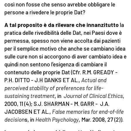
così non fosse che senso avrebbe obbligare le
persone a rivedere le proprie Dat?
A tal proposito è da rilevare che innanzitutto
la
pratica delle rivedibilità delle Dat, nei Paesi dove è
permessa, spesso non viene accolta dai pazienti
per il semplice motivo che anche se cambiano idea
sulle cure non si accorgono di aver cambiato idea e
quindi non sentono l’esigenza di cambiare il
contenuto delle proprie Dat (Cfr. R.M. GREADY -
P.H. DITTO - J.H DANKS ET AL.,
Actual and
perceived stability of preferences for life-
sustaining treatment
, in
Journal of Clinical Ethics
,
2000, 11 (4); S.J. SHARMAN - M. GARR - J.A.
JACOBSEN ET AL.,
False memories for end-of-life
decision
s, in
Health Psychology
, Mar. 2008, 27 (2)).