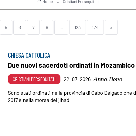
Home
Cristiani Perseguitati
5
6
7
8
...
123
124
»
CHIESA CATTOLICA
Due nuovi sacerdoti ordinati in Mozambico
Anna Bono
CRISTIANI PERSEGUITATI
22_07_2026
Sono stati ordinati nella provincia di Cabo Delgado che d
2017 è nella morsa del jihad