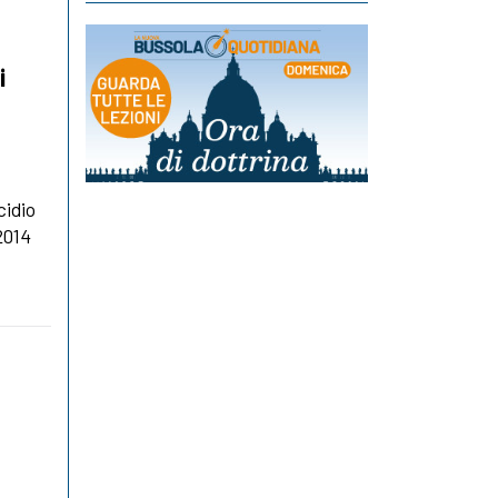
i
cidio
 2014