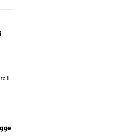
i
to il
egge