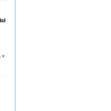
ici
, e