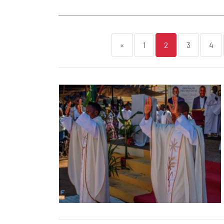
«
1
2
3
4