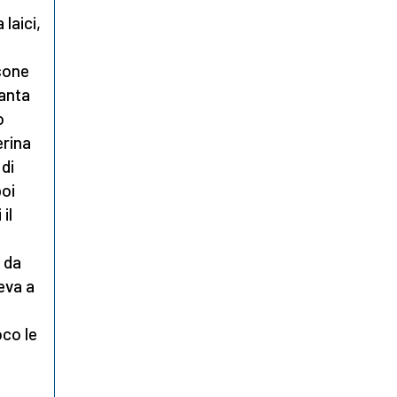
laici,
sone
santa
o
erina
 di
poi
il
 da
eva a
oco le