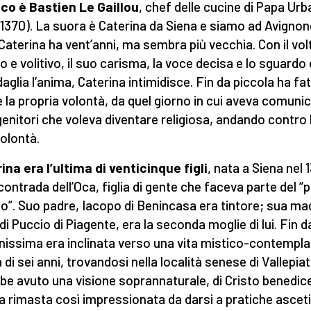
oco è Bastien Le Gaillou
, chef delle cucine di Papa Ur
-1370). La suora è Caterina da Siena e siamo ad Avignon
 Caterina ha vent’anni, ma sembra più vecchia. Con il vol
o e volitivo, il suo carisma, la voce decisa e lo sguardo
aglia l’anima, Caterina intimidisce. Fin da piccola ha fa
e la propria volontà, da quel giorno in cui aveva comunic
genitori che voleva diventare religiosa, andando contro 
volontà.
ina era l’ultima di venticinque figli
, nata a Siena nel 
 contrada dell’Oca, figlia di gente che faceva parte del “
o”. Suo padre, Iacopo di Benincasa era tintore; sua ma
di Puccio di Piagente, era la seconda moglie di lui. Fin d
nissima era inclinata verso una vita mistico-contempla
à di sei anni, trovandosi nella località senese di Vallepiat
be avuto una visione soprannaturale, di Cristo benedic
a rimasta così impressionata da darsi a pratiche ascet