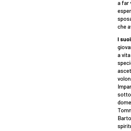
a far 
esper
sposa
che a
I suo
giova
a vit
speci
ascet
volon
Impar
sotto 
domen
Tomma
Barto
spiritu