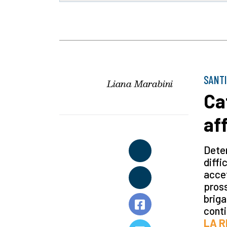
SANTI
Liana Marabini
Ca
af
Deter
diffi
accet
pross
briga
conti
LA R