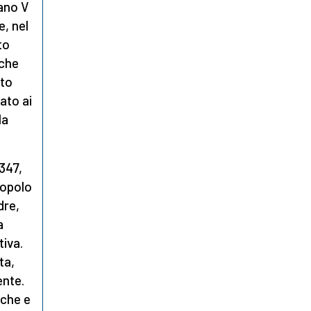
bano V
e, nel
to
 che
tto
ato ai
la
1347,
popolo
dre,
a
tiva.
ta,
ente.
iche e