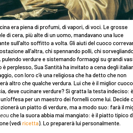
cina era piena di profumi, di vapori, di voci. Le grosse
le di cera, più alte di un uomo, mandavano una luce
ante sull'alto soffitto a volta. Gli aiuti del cuoco correv
ostazione all’altra, chi spennando polli, chi sorvegliando
, pulendo verdure e sistemando formaggi su grandi vasso
 è perplesso, Sua Santità ha invitato a cena degli italian
ggio, con loro c’è una religiosa che ha detto che non
rà altro che qualche verdura. Lui che è il miglior cuoco
ia, deve cucinare verdure? Si gratta la testa indeciso: 
 un’offesa per un maestro dei fornelli come lui. Decide 
zionerà un piatto di verdure, ma a modo suo: farà il mig
peou
che la suora abbia mai mangiato: è il piatto tipico d
one (vedi
ricetta
). Lo preparerà lui personalmente.