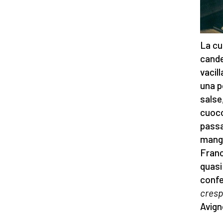
La cu
cande
vacill
una p
salse
cuoco
passa
mange
Franc
quasi
confe
cres
Avign