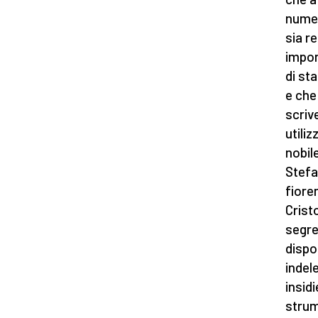
numer
sia re
impor
di st
e che
scriv
utiliz
nobil
Stefa
fiore
Crist
segre
dispo
indel
insidi
strum