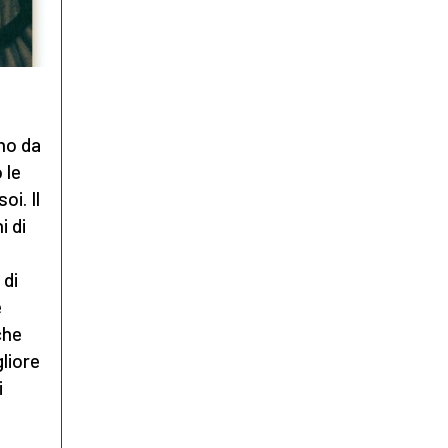
ano da
 le
i. Il
i di
 di
è
che
liore
i