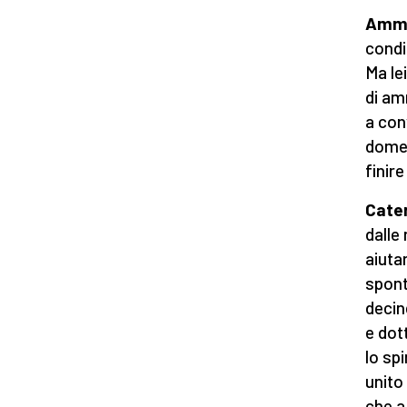
Ammi
condi
Ma le
di am
a conv
domen
finire
Cater
dalle
aiuta
spont
decin
e dot
lo sp
unito
che a