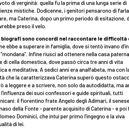
voto di verginità: quella fu la prima di una lunga serie di
ienze mistiche. Dodicenne, i genitori pensarono di farla
re, ma Caterina, dopo un primo periodo di esitazione, 
vrebbe preso il velo.
i biografi sono concordi nel raccontare le difficoltà
ne ebbe a superare in famiglia, dove si tentò invano d’i
a “mondana”. Infine riuscì ad ottenere nella casa patern
e di cella domestica, dove passò circa tre anni di vita
ica e meditativa. A sedici anni era analfabeta, ma con l
tà che la caratterizzava Caterina superò questo ostaco
ò a leggere e a scrivere, non solo da autodidatta, ma 
l’influenza dei suoi confessori e guide spirituali, tutti
icani: il fiorentino frate Angelo degli Adimari, il senese
so della Fonte - parente acquisito di Caterina - e poi 
lomeo Dominici, che intuì per primo l’ingegno e la viva
alità di lei.