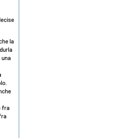
decise
che la
ndurla
a una
a
lo.
anche
 fra
fra