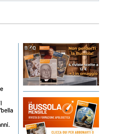
ie
l
“bella
anni.