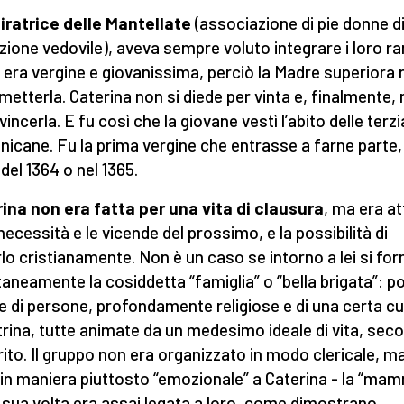
ratrice delle Mantellate
(associazione di pie donne d
zione vedovile), aveva sempre voluto integrare i loro ra
i era vergine e giovanissima, perciò la Madre superiora r
metterla. Caterina non si diede per vinta e, finalmente, 
incerla. E fu così che la giovane vestì l’abito delle terzi
icane. Fu la prima vergine che entrasse a farne parte,
 del 1364 o nel 1365.
ina non era fatta per una vita di clausura
, ma era at
 necessità e le vicende del prossimo, e la possibilità di
rlo cristianamente. Non è un caso se intorno a lei si fo
aneamente la cosiddetta “famiglia” o “bella brigata”: p
e di persone, profondamente religiose e di una certa cu
trina, tutte animate da un medesimo ideale di vita, sec
irito. Il gruppo non era organizzato in modo clericale, m
 in maniera piuttosto “emozionale” a Caterina - la “mam
 sua volta era assai legata a loro, come dimostrano