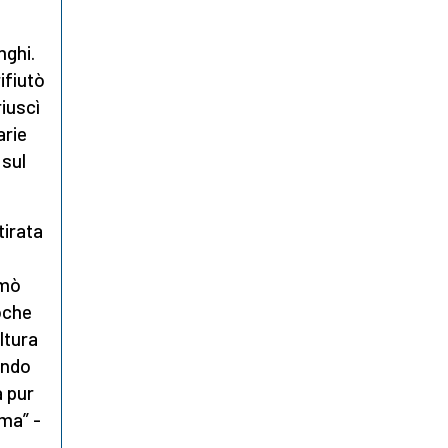
i
nghi.
ifiutò
riuscì
arie
 sul
tirata
rmò
oche
ltura
ondo
a pur
ma” -