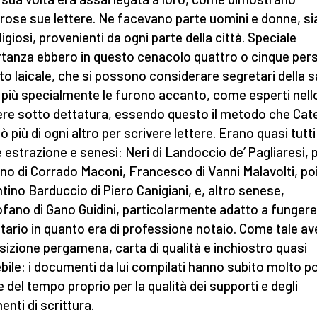
ose sue lettere. Ne facevano parte uomini e donne, sia 
ligiosi, provenienti da ogni parte della città. Speciale
tanza ebbero in questo cenacolo quattro o cinque per
ato laicale, che si possono considerare segretari della 
 più specialmente le furono accanto, come esperti nell
ere sotto dettatura, essendo questo il metodo che Cat
zò più di ogni altro per scrivere lettere. Erano quasi tutti
e estrazione e senesi: Neri di Landoccio de’ Pagliaresi, 
no di Corrado Maconi, Francesco di Vanni Malavolti, poi 
ntino Barduccio di Piero Canigiani, e, altro senese,
ofano di Gano Guidini, particolarmente adatto a fungere
tario in quanto era di professione notaio. Come tale av
sizione pergamena, carta di qualità e inchiostro quasi
ebile: i documenti da lui compilati hanno subito molto p
e del tempo proprio per la qualità dei supporti e degli
enti di scrittura.