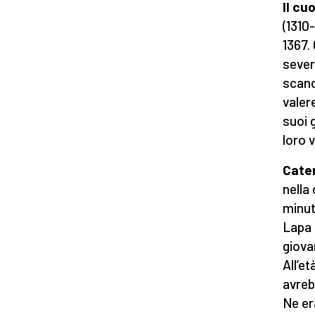
Il cu
(1310
1367.
sever
scand
valer
suoi 
loro 
Cater
nella
minut
Lapa 
giova
All’et
avreb
Ne er