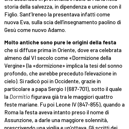
storia della salvezza, in dipendenza e unione con il
Figlio. Sant’Ireneo la presentava infatti come
nuova Eva, sulla scia dell’insegnamento paolino di
Gesù come nuovo Adamo.
Molto antiche sono pure le origini della festa
che si diffuse prima in Oriente, dove era celebrata
almeno dal VI secolo come «Dormizione della
Vergine» (la «dormizione» implica la tesi del sonno
profondo, che avrebbe preceduto l’elevazione in
cielo). Si radicò poi in Occidente, grazie in
particolare a papa Sergio I (687-701), sotto il quale
la
Dormitio
figurava già tra le maggiori quattro
feste mariane. Fu poi Leone IV (847-855), quando a
Roma la festa aveva intanto preso il nome di
Assunzione, a darle una maggiore solennità,
prescrivendo una vigilia e un’ottava. Gli scritti dei