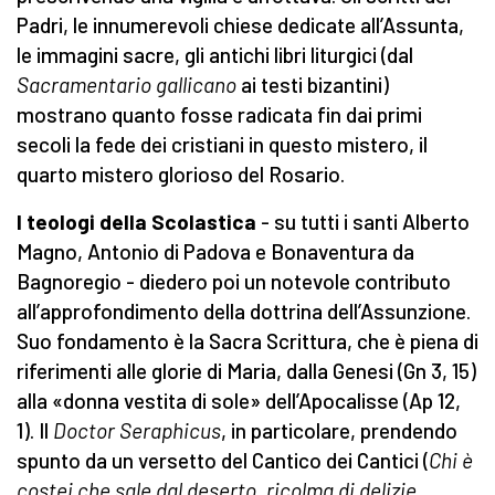
Padri, le innumerevoli chiese dedicate all’Assunta,
le immagini sacre, gli antichi libri liturgici (dal
Sacramentario gallicano
ai testi bizantini)
mostrano quanto fosse radicata fin dai primi
secoli la fede dei cristiani in questo mistero, il
quarto mistero glorioso del Rosario.
I teologi della Scolastica
- su tutti i santi Alberto
Magno, Antonio di Padova e Bonaventura da
Bagnoregio - diedero poi un notevole contributo
all’approfondimento della dottrina dell’Assunzione.
Suo fondamento è la Sacra Scrittura, che è piena di
riferimenti alle glorie di Maria, dalla Genesi (Gn 3, 15)
alla «donna vestita di sole» dell’Apocalisse (Ap 12,
1). Il
Doctor Seraphicus
, in particolare, prendendo
spunto da un versetto del Cantico dei Cantici (
Chi è
costei che sale dal deserto, ricolma di delizie,