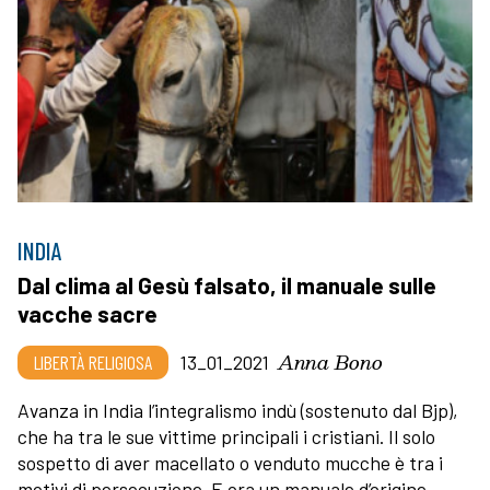
INDIA
Dal clima al Gesù falsato, il manuale sulle
vacche sacre
Anna Bono
LIBERTÀ RELIGIOSA
13_01_2021
Avanza in India l’integralismo indù (sostenuto dal Bjp),
che ha tra le sue vittime principali i cristiani. Il solo
sospetto di aver macellato o venduto mucche è tra i
motivi di persecuzione. E ora un manuale d’origine