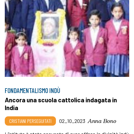
FONDAMENTALISMO INDÙ
Ancora una scuola cattolica indagata in
India
Anna Bono
CRISTIANI PERSEGUITATI
02_10_2023
L’istituto è stato accusato di aver offeso la divinità indù