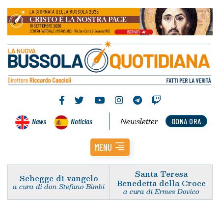
Newsletter
News
Noticias
DONA ORA
MENU
Santa Teresa
Schegge di vangelo
Benedetta della Croce
a cura di don Stefano Bimbi
a cura di Ermes Dovico