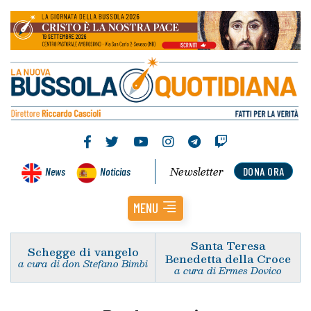
Newsletter
News
Noticias
DONA ORA
MENU
Santa Teresa
Schegge di vangelo
Benedetta della Croce
a cura di don Stefano Bimbi
a cura di Ermes Dovico