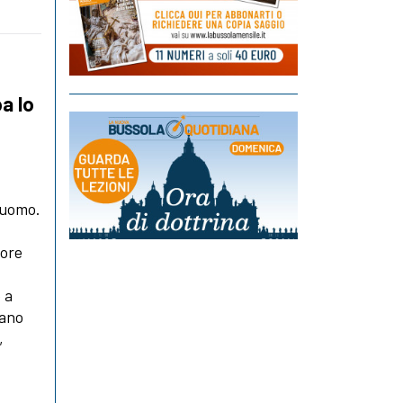
pa lo
l’uomo.
nore
 a
cano
,