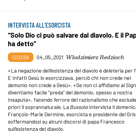
INTERVISTA ALL’ESORCISTA
“Solo Dio ci può salvare dal diavolo. E il Pa
ha detto”
Wlodzimierz Redzioch
ECCLESIA
04_05_2021
«La negazione dell’esistenza del diavolo è deleteria per 
E infatti Gesù lo esorcizzava, perciò chi non crede nel
demonio non crede a Gesù». «Se non ci affidiamo al Sig
diventiamo facile “preda” del demonio, spesso a nostra
insaputa», facendo l’errore del razionalismo che esclude
priori il soprannaturale. La
Bussola
intervista il domeni
François-Marie Dermine, esorcista e presidente del Gris
soffermandosi su alcuni discorsi di papa Francesco
sull’esistenza del diavolo.