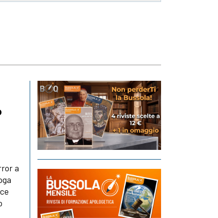
o
rror a
loga
ice
o