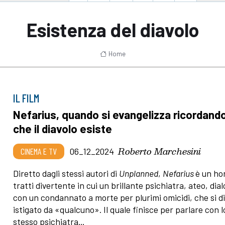
Esistenza del diavolo
Home
IL FILM
Nefarius, quando si evangelizza ricordand
che il diavolo esiste
Roberto Marchesini
CINEMA E TV
06_12_2024
Diretto dagli stessi autori di
Unplanned
,
Nefarius
è un ho
tratti divertente in cui un brillante psichiatra, ateo, dia
con un condannato a morte per plurimi omicidi, che si d
istigato da «qualcuno». Il quale finisce per parlare con l
stesso psichiatra...